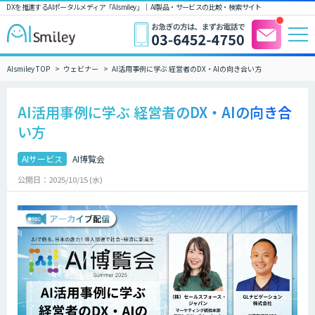
DXを推進するAIポータルメディア「AIsmiley」｜ AI製品・サービスの比較・検索サイト
AIsmiley TOP
ウェビナー
AI活用事例に学ぶ 経営者のDX・AIの向き合い方
AI活用事例に学ぶ 経営者のDX・AIの向き合
い方
AIサービス
AI博覧会
公開日：2025/10/15 (水)