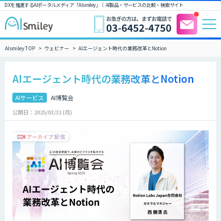
DXを推進するAIポータルメディア「AIsmiley」｜ AI製品・サービスの比較・検索サイト
AIsmiley TOP
ウェビナー
AIエージェント時代の業務改革とNotion
AIエージェント時代の業務改革とNotion
AIサービス
AI博覧会
公開日：2025/03/31 (月)