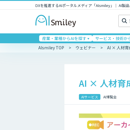
DXを推進するAIポータルメディア「AIsmiley」｜ A
検
索:
産業・業種からAIを探す
サービス・技術から
AIsmiley TOP
ウェビナー
AI × 人
AI × 人
AIサービス
AI博覧会