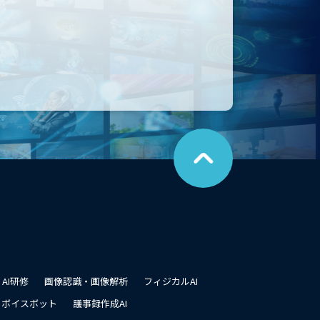
こ
の
ペ
ー
ジ
の
先
頭
に
戻
る
AI研修
画像認識・画像解析
フィジカルAI
ボイスボット
議事録作成AI