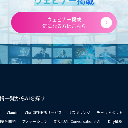
ウェビナー掲載
ウェビナー掲載
気になる方はこちら
術一覧からAIを探す
I
Claude
ChatGPT連携サービス
リスキリング
チャットボット
AI受託開発
アノテーション
対話型AI -Conversational AI-
Dify構築