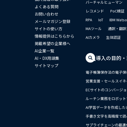
バーチャルヒューマン
よくある質問
レコメンド
PoC検証
お問い合わせ
RPA
IoT
IBM Wats
メールマガジン登録
サイトの使い方
MAツール
通訳・翻訳
情報提供はこちらから
AIカメラ
生体認証
掲載希望の企業様へ
AI企業一覧
導入の目的・
AI・DX用語集
サイトマップ
電子帳簿保存法の電子保
営業支援・セールスイネ
ECサイトのコンバージ
ルーチン業務をロボット
AI学習データを作成した
手書き文字を高精度で読
close
サプライチェーンの最適