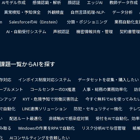
AIモデル作成
感情認識・解析
顔認証
エッジAI
教師データ作成
異常検知・予知保全
外観検査
自然言語処理-NLP-
データ分析
on
SalesforceのAI（Einstein）
分類・ポジショニング
業務自動化支
AI・自動受付システム
声紋認証
機密情報共有・管理
契約書管理
課題一覧からAIを探す
存対応
インボイス制度対応システム
データセットを収集・購入したい
ーブルメント
コールセンターのDX推進
人事・総務の業務効率化
訪
ョンアップ
KYT・危険予知で労働災害防止
今すぐ無料でAIを使ってみた
で自動化
LINE連携ソリューション
防犯・セキュリティー強化
テレ
い
配送ルート最適化
非接触AIで感染症対策
受付をAIで自動化、効
み取る
Windowsの作業をRPAで自動化
リスク分析AIで与信管理
紙帳
化
AIコンサルティングを依頼したい