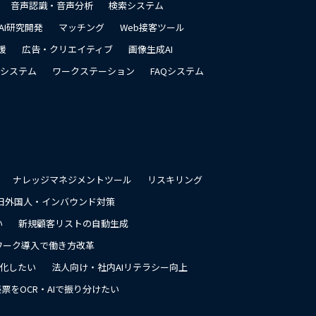
音声認識・音声分析
検索システム
AI研究開発
マッチング
Web接客ツール
援
広告・クリエイティブ
画像生成AI
システム
ワークステーション
FAQシステム
ナレッジマネジメントツール
リスキリング
日外国人・インバウンド対策
い
新規顧客リストの自動生成
ワーク導入で働き方改革
率化したい
法人向け・社内AIリテラシー向上
票をOCR・AIで振り分けたい