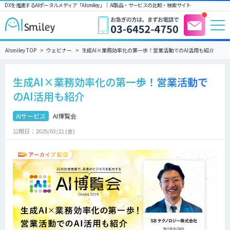
DXを推進するAIポータルメディア「AIsmiley」｜ AI製品・サービスの比較・検索サイト
AIsmiley TOP
ウェビナー
生成AI×業務効率化の第一歩！営業活動でのAI活用も紹介
生成AI×業務効率化の第一歩！営業活動で
のAI活用も紹介
AIサービス
AI博覧会
公開日：2025/03/21 (金)