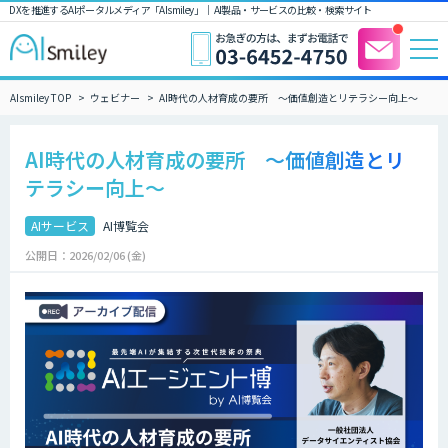
DXを推進するAIポータルメディア「AIsmiley」｜ AI製品・サービスの比較・検索サイト
AIsmiley TOP
ウェビナー
AI時代の人材育成の要所 ～価値創造とリテラシー向上～
AI時代の人材育成の要所 ～価値創造とリ
テラシー向上～
AIサービス
AI博覧会
公開日：2026/02/06 (金)