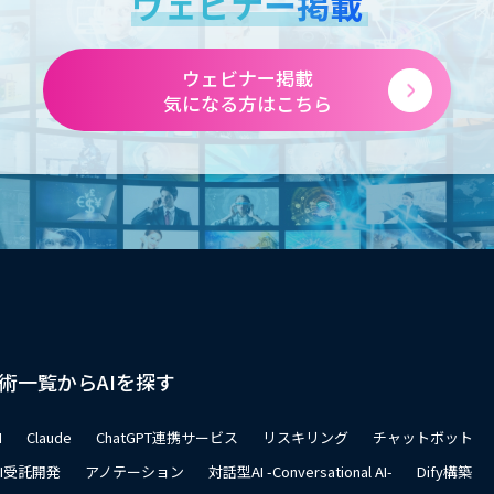
ウェビナー掲載
ウェビナー掲載
気になる方はこちら
術一覧からAIを探す
I
Claude
ChatGPT連携サービス
リスキリング
チャットボット
AI受託開発
アノテーション
対話型AI -Conversational AI-
Dify構築