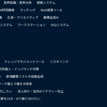
音声認識・音声分析
検索システム
AI研究開発
マッチング
Web接客ツール
援
広告・クリエイティブ
画像生成AI
システム
ワークステーション
FAQシステム
ナレッジマネジメントツール
リスキリング
日外国人・インバウンド対策
い
新規顧客リストの自動生成
ワーク導入で働き方改革
率化したい
法人向け・社内AIリテラシー向上
票をOCR・AIで振り分けたい