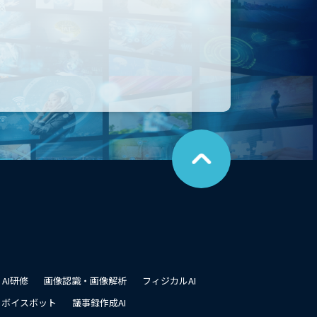
こ
の
ペ
ー
ジ
の
先
頭
に
戻
る
AI研修
画像認識・画像解析
フィジカルAI
ボイスボット
議事録作成AI