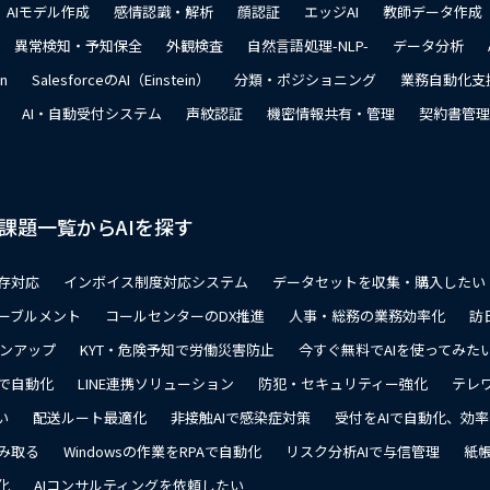
AIモデル作成
感情認識・解析
顔認証
エッジAI
教師データ作成
異常検知・予知保全
外観検査
自然言語処理-NLP-
データ分析
on
SalesforceのAI（Einstein）
分類・ポジショニング
業務自動化支
AI・自動受付システム
声紋認証
機密情報共有・管理
契約書管理
課題一覧からAIを探す
存対応
インボイス制度対応システム
データセットを収集・購入したい
ーブルメント
コールセンターのDX推進
人事・総務の業務効率化
訪
ョンアップ
KYT・危険予知で労働災害防止
今すぐ無料でAIを使ってみた
で自動化
LINE連携ソリューション
防犯・セキュリティー強化
テレ
い
配送ルート最適化
非接触AIで感染症対策
受付をAIで自動化、効
み取る
Windowsの作業をRPAで自動化
リスク分析AIで与信管理
紙帳
化
AIコンサルティングを依頼したい