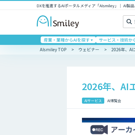
DXを推進するAIポータルメディア「AIsmiley」｜ A
検
索:
産業・業種からAIを探す
サービス・技術から
AIsmiley TOP
ウェビナー
2026年、
2026年、
AIサービス
AI博覧会