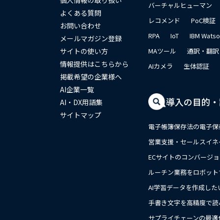
個人情報の取り扱い
バーチャルヒューマン
よくある質問
レコメンド
PoC検証
お問い合わせ
RPA
IoT
IBM Wats
メールマガジン登録
サイトの使い方
MAツール
通訳・翻訳
情報提供はこちらから
AIカメラ
生体認証
掲載希望の企業様へ
AI企業一覧
導入の目的・
AI・DX用語集
サイトマップ
電子帳簿保存法の電子保
営業支援・セールスイネ
ECサイトのコンバージ
ルーチン業務をロボット
AI学習データを作成した
手書き文字を高精度で読
close
サプライチェーンの最適