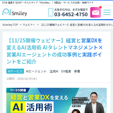
DXを推進するAIポータルメディア「AIsmiley」｜ AI製品・サービスの比較・検索サイト
AIsmiley TOP
ウェビナー
【11/25開催ウェビナー】経営と営業DXを変えるAI活用術 A
【11/25開催ウェビナー】経営と営業DXを
変えるAI活用術 AIタレントマネジメント×
営業AIエージェントの成功事例と実践ポイ
ントをご紹介
AIサービス
AIエージェント
生成AI
DX推進
新着
公開日：2025/10/29 (水)