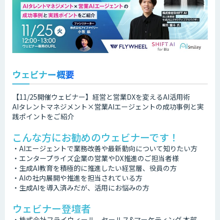
ウェビナー概要
【11/25開催ウェビナー】経営と営業DXを変えるAI活用術
AIタレントマネジメント×営業AIエージェントの成功事例と実
践ポイントをご紹介
こんな方にお勧めのウェビナーです！
・AIエージェントで業務改善や最新動向について知りたい方
・エンタープライズ企業の営業やDX推進のご担当者様
・生成AI教育を積極的に推進したい経営層、役員の方
・AIの社内展開や推進を担当されている方
・生成AIを導入済みだが、活用にお悩みの方
ウェビナー登壇者
・株式会社フライウィール セールス&マーケティング 本部