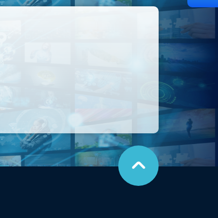
こ
の
ペ
ー
ジ
の
先
頭
に