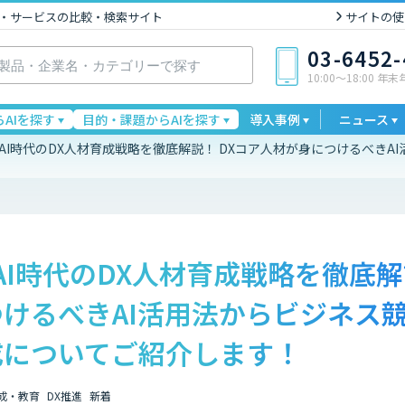
I製品・サービスの比較・検索サイト
サイトの使
03-6452
10:00〜18:00 年
AIを探す
目的・課題からAIを探す
導入事例
ニュース
生成AI時代のDX人材育成戦略を徹底解説！ DXコア人材が身につけるべき
成AI時代のDX人材育成戦略を徹底解
けるべきAI活用法からビジネス競
成についてご紹介します！
育成・教育
DX推進
新着