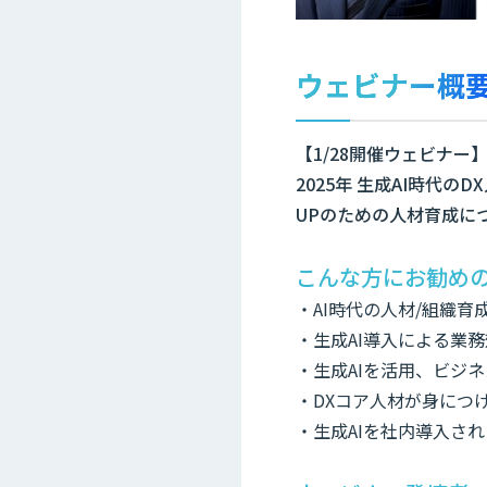
ウェビナー概
【1/28開催ウェビナー
2025年 生成AI時代
UPのための人材育成に
こんな方にお勧め
・AI時代の人材/組織育
・生成AI導入による業
・生成AIを活用、ビジ
・DXコア人材が身につ
・生成AIを社内導入さ