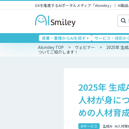
DXを推進するAIポータルメディア「AIsmiley」｜ A
検
索:
産業・業種からAIを探す
サービス・技術から
AIsmiley TOP
ウェビナー
2025年 
ついてご紹介します！
2025年 生
人材が身につ
めの人材育
AIサービス
生成AI
AI人材