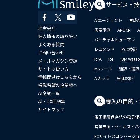
サービス・技
AIエージェント
生成A
運営会社
需要予測
AI-OCR
個人情報の取り扱い
バーチャルヒューマン
よくある質問
レコメンド
PoC検証
お問い合わせ
RPA
IoT
IBM Wats
メールマガジン登録
サイトの使い方
MAツール
通訳・翻訳
情報提供はこちらから
AIカメラ
生体認証
掲載希望の企業様へ
AI企業一覧
導入の目的・
AI・DX用語集
サイトマップ
電子帳簿保存法の電子保
営業支援・セールスイネ
ECサイトのコンバージ