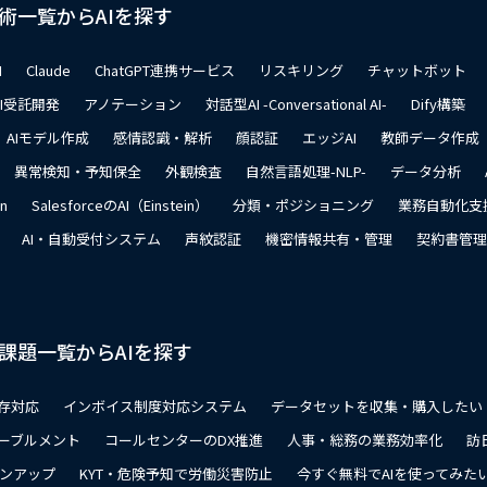
術一覧からAIを探す
I
Claude
ChatGPT連携サービス
リスキリング
チャットボット
AI受託開発
アノテーション
対話型AI -Conversational AI-
Dify構築
AIモデル作成
感情認識・解析
顔認証
エッジAI
教師データ作成
異常検知・予知保全
外観検査
自然言語処理-NLP-
データ分析
on
SalesforceのAI（Einstein）
分類・ポジショニング
業務自動化支
AI・自動受付システム
声紋認証
機密情報共有・管理
契約書管理
課題一覧からAIを探す
存対応
インボイス制度対応システム
データセットを収集・購入したい
ーブルメント
コールセンターのDX推進
人事・総務の業務効率化
訪
ョンアップ
KYT・危険予知で労働災害防止
今すぐ無料でAIを使ってみた