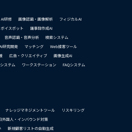
戻
る
AI研修
画像認識・画像解析
フィジカルAI
ボイスボット
議事録作成AI
音声認識・音声分析
検索システム
AI研究開発
マッチング
Web接客ツール
援
広告・クリエイティブ
画像生成AI
システム
ワークステーション
FAQシステム
ナレッジマネジメントツール
リスキリング
日外国人・インバウンド対策
い
新規顧客リストの自動生成