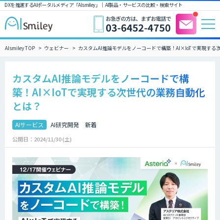
DXを推進するAIポータルメディア「AIsmiley」｜ AI製品・サービスの比較・検索サイト
AIsmiley TOP
ウェビナー
カスタムAI推論モデルをノーコードで構築！AI×IoTで実現す
カスタムAI推論モデルをノーコードで構
築！AI×IoTで実現する次世代の業務自動化
とは？
AIサービス
AI研究開発
新着
公開日：2024/11/30 (土)