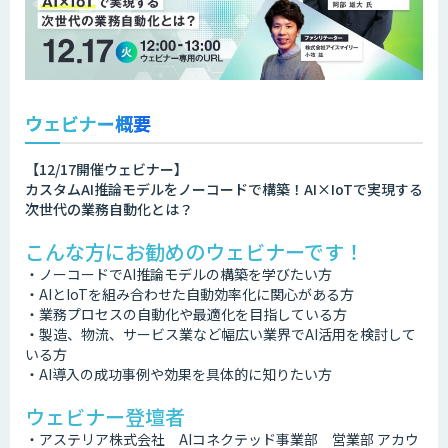
ウェビナー概要
【12/17開催ウェビナー】
カスタムAI推論モデルをノーコードで構築！AI×IoTで実現する
次世代の業務自動化とは？
こんな方にお勧めのウェビナーです！
・ノーコードでAI推論モデルの構築を学びたい方
・AIとIoTを組み合わせた自動効率化に関心がある方
・業務プロセスの自動化や最適化を目指している方
・製造、物流、サービス業など幅広い業界でAI活用を検討して
いる方
・AI導入の成功事例や効果を具体的に知りたい方
ウェビナー登壇者
・アステリア株式会社 AIコネクテッド事業部 営業部 アカウ