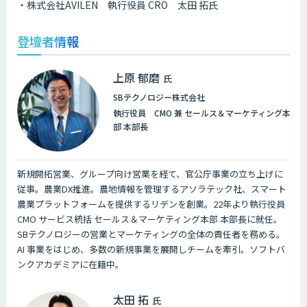
・株式会社AVILEN 執行役員 CRO 太田 拓氏
登壇者情報
上原 郁磨
氏
SBテクノロジー株式会社
執行役員 CMO 兼 セールス＆マーケティング本
部 本部長
新規開拓営業、グループ向け営業を経て、官公庁事業の立ち上げに
従事。農業DX推進。農地情報を管理するアソラテック社、スマート
農業プラットフォームを提供するリデンを創業。22年より執行役員
CMO サービス統括 セールス＆マーケティング本部 本部長に就任。
SBテクノロジーの営業とマーケティングの全体の責任者を務める。
AI 事業をはじめ、多数の新規事業を展開しチームを牽引。ソフトバ
ンクアカデミアに在籍中。
太田 拓
氏