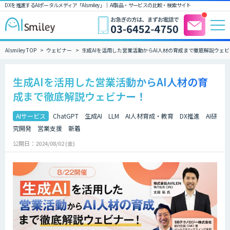
DXを推進するAIポータルメディア「AIsmiley」｜ AI製品・サービスの比較・検索サイト
AIsmiley TOP
ウェビナー
生成AIを活用した営業活動からAI人材の育成まで徹底解説ウェ
生成AIを活用した営業活動からAI人材の育
成まで徹底解説ウェビナー！
AIサービス
ChatGPT
生成AI
LLM
AI人材育成・教育
DX推進
AI研
究開発
営業支援
新着
公開日：2024/08/02 (金)