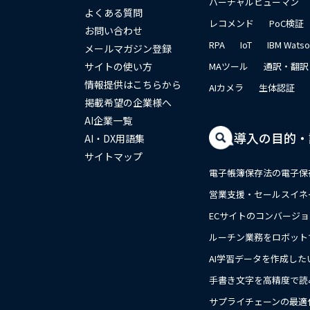
バーチャルヒューマン
よくある質問
レコメンド
PoC検証
お問い合わせ
RPA
IoT
IBM Wats
メールマガジン登録
サイトの使い方
MAツール
通訳・翻訳
情報提供はこちらから
AIカメラ
生体認証
掲載希望の企業様へ
AI企業一覧
導入の目的・
AI・DX用語集
サイトマップ
電子帳簿保存法の電子保
営業支援・セールスイネ
ECサイトのコンバージ
ルーチン業務をロボット
AI学習データを作成した
手書き文字を高精度で読
close
サプライチェーンの最適