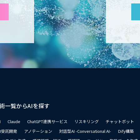
術一覧からAIを探す
I
Claude
ChatGPT連携サービス
リスキリング
チャットボット
AI受託開発
アノテーション
対話型AI -Conversational AI-
Dify構築