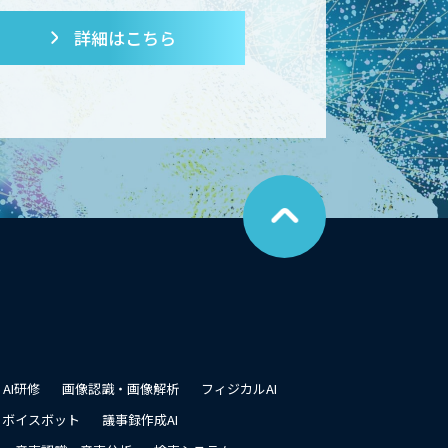
詳細はこちら
こ
の
ペ
ー
ジ
の
先
頭
に
戻
る
AI研修
画像認識・画像解析
フィジカルAI
ボイスボット
議事録作成AI