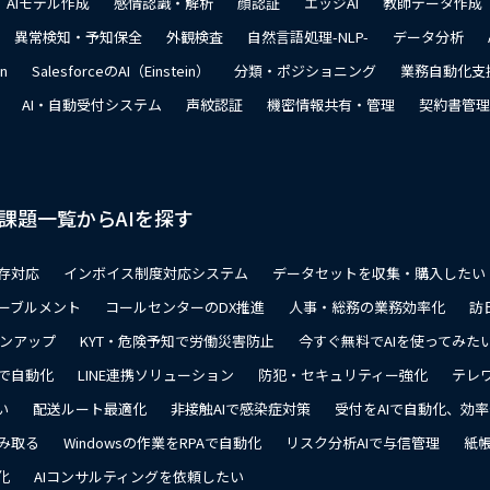
AIモデル作成
感情認識・解析
顔認証
エッジAI
教師データ作成
異常検知・予知保全
外観検査
自然言語処理-NLP-
データ分析
on
SalesforceのAI（Einstein）
分類・ポジショニング
業務自動化支
AI・自動受付システム
声紋認証
機密情報共有・管理
契約書管理
課題一覧からAIを探す
存対応
インボイス制度対応システム
データセットを収集・購入したい
ーブルメント
コールセンターのDX推進
人事・総務の業務効率化
訪
ョンアップ
KYT・危険予知で労働災害防止
今すぐ無料でAIを使ってみた
で自動化
LINE連携ソリューション
防犯・セキュリティー強化
テレ
い
配送ルート最適化
非接触AIで感染症対策
受付をAIで自動化、効
み取る
Windowsの作業をRPAで自動化
リスク分析AIで与信管理
紙帳
化
AIコンサルティングを依頼したい