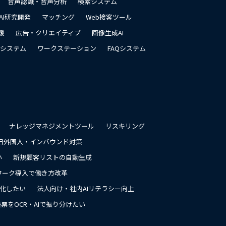
音声認識・音声分析
検索システム
AI研究開発
マッチング
Web接客ツール
援
広告・クリエイティブ
画像生成AI
システム
ワークステーション
FAQシステム
ナレッジマネジメントツール
リスキリング
日外国人・インバウンド対策
い
新規顧客リストの自動生成
ワーク導入で働き方改革
率化したい
法人向け・社内AIリテラシー向上
票をOCR・AIで振り分けたい