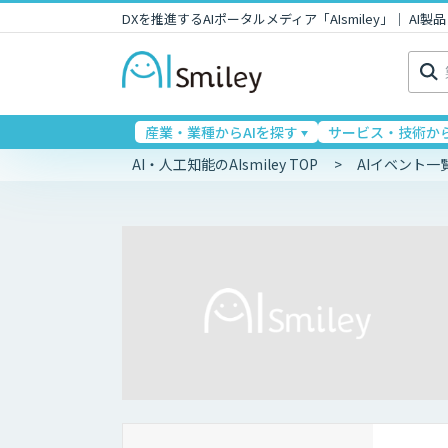
DXを推進するAIポータルメディア「AIsmiley」｜ A
検
索:
産業・業種からAIを探す
サービス・技術から
AI・人工知能のAIsmiley TOP
AIイベント一