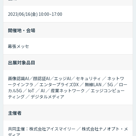
2023/06/16(金) 10:00~17:00
開催地・会場
幕張メッセ
出展対象品目
画像認識AI／顔認証AI／エッジAI／ セキュリティ ／ ネットワ
ークインフラ ／ エンタープライズDX ／ 無線LAN ／ 5G ／ ロー
カル5G ／ IoT ／ AI ／ 産業ネットワーク ／ エッジコンピュー
ティング ／ デジタルメディア
主催者
共同主催：株式会社アイスマイリー ／ 株式会社ナノオプト・メ
ディア