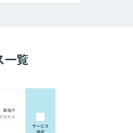
ス一覧
は、車両や
ではカメ
・色、人
サービス
選択