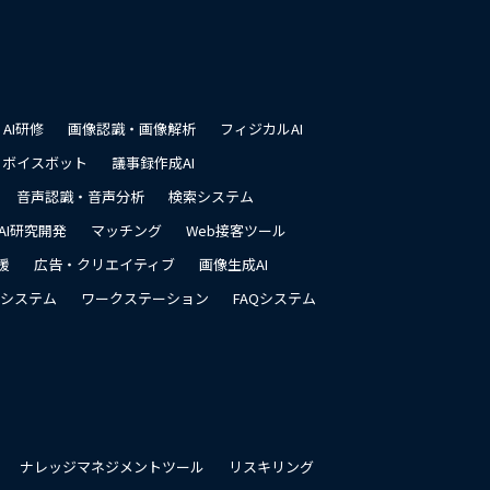
先
頭
に
戻
る
AI研修
画像認識・画像解析
フィジカルAI
ボイスボット
議事録作成AI
音声認識・音声分析
検索システム
AI研究開発
マッチング
Web接客ツール
援
広告・クリエイティブ
画像生成AI
システム
ワークステーション
FAQシステム
ナレッジマネジメントツール
リスキリング