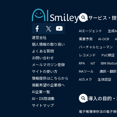
サービス・技
AIエージェント
生成A
運営会社
需要予測
AI-OCR
個人情報の取り扱い
バーチャルヒューマン
よくある質問
レコメンド
PoC検証
お問い合わせ
RPA
IoT
IBM Wats
メールマガジン登録
サイトの使い方
MAツール
通訳・翻訳
情報提供はこちらから
AIカメラ
生体認証
掲載希望の企業様へ
AI企業一覧
導入の目的・
AI・DX用語集
サイトマップ
電子帳簿保存法の電子保