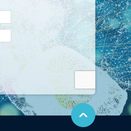
こ
の
ペ
ー
ジ
の