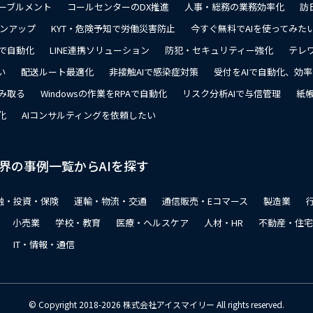
ーブルメント
コールセンターのDX推進
人事・総務の業務効率化
訪
ョンアップ
KYT・危険予知で労働災害防止
今すぐ無料でAIを使ってみた
で自動化
LINE連携ソリューション
防犯・セキュリティー強化
テレ
い
配送ルート最適化
非接触AIで感染症対策
受付をAIで自動化、効
み取る
Windowsの作業をRPAで自動化
リスク分析AIで与信管理
紙帳
化
AIコンサルティングを依頼したい
界の事例一覧からAIを探す
融・投資・保険
運輸・物流・交通
通信販売・Eコマース
製造業
小売業
学校・教育
医療・ヘルスケア
人材・HR
不動産・住宅
IT・情報・通信
© Copyright 2018-2026 株式会社アイスマイリー All rights reserved.