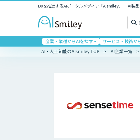
DXを推進するAIポータルメディア「AIsmiley」｜ A
検
索:
産業・業種からAIを探す
サービス・技術から
AI・人工知能のAIsmiley TOP
AI企業一覧