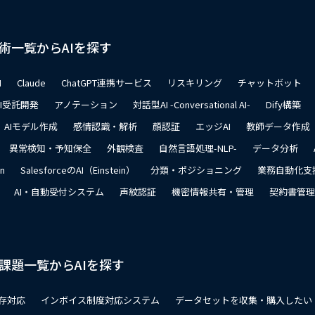
術一覧からAIを探す
I
Claude
ChatGPT連携サービス
リスキリング
チャットボット
AI受託開発
アノテーション
対話型AI -Conversational AI-
Dify構築
AIモデル作成
感情認識・解析
顔認証
エッジAI
教師データ作成
異常検知・予知保全
外観検査
自然言語処理-NLP-
データ分析
on
SalesforceのAI（Einstein）
分類・ポジショニング
業務自動化支
AI・自動受付システム
声紋認証
機密情報共有・管理
契約書管理
課題一覧からAIを探す
存対応
インボイス制度対応システム
データセットを収集・購入したい