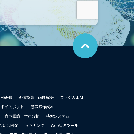
こ
の
ペ
ー
ジ
の
先
頭
に
戻
る
AI研修
画像認識・画像解析
フィジカルAI
ボイスボット
議事録作成AI
音声認識・音声分析
検索システム
AI研究開発
マッチング
Web接客ツール