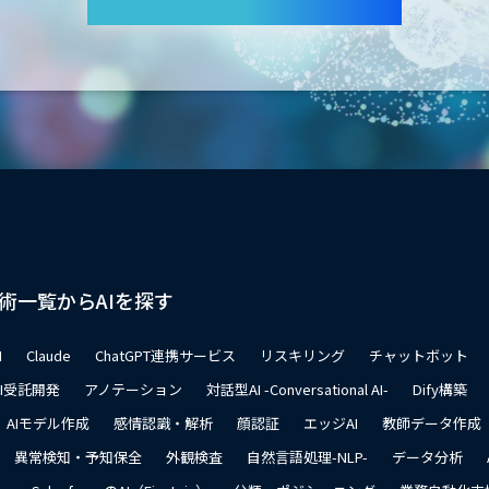
術一覧からAIを探す
I
Claude
ChatGPT連携サービス
リスキリング
チャットボット
AI受託開発
アノテーション
対話型AI -Conversational AI-
Dify構築
AIモデル作成
感情認識・解析
顔認証
エッジAI
教師データ作成
異常検知・予知保全
外観検査
自然言語処理-NLP-
データ分析