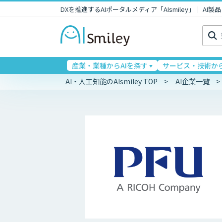
DXを推進するAIポータルメディア「AIsmiley」｜ A
検
索:
産業・業種からAIを探す
サービス・技術から
AI・人工知能のAIsmiley TOP
AI企業一覧