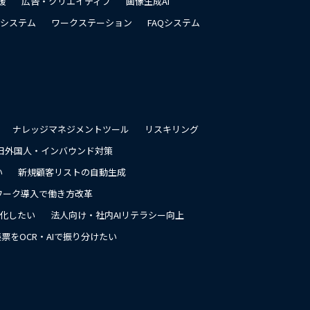
援
広告・クリエイティブ
画像生成AI
システム
ワークステーション
FAQシステム
ナレッジマネジメントツール
リスキリング
日外国人・インバウンド対策
い
新規顧客リストの自動生成
ワーク導入で働き方改革
率化したい
法人向け・社内AIリテラシー向上
票をOCR・AIで振り分けたい