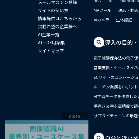
RPA
IoT
IBM Wats
メールマガジン登録
サイトの使い方
MAツール
通訳・翻訳
情報提供はこちらから
AIカメラ
生体認証
掲載希望の企業様へ
AI企業一覧
導入の目的・
AI・DX用語集
サイトマップ
電子帳簿保存法の電子保
営業支援・セールスイネ
ECサイトのコンバージ
ルーチン業務をロボット
AI学習データを作成した
手書き文字を高精度で読
close
サプライチェーンの最適
自分と近い業