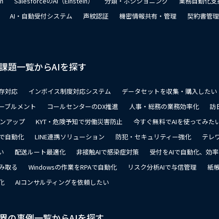
on
SalesforceのAI（Einstein）
分類・ポジショニング
業務自動化支
AI・自動受付システム
声紋認証
機密情報共有・管理
契約書管理
課題一覧からAIを探す
存対応
インボイス制度対応システム
データセットを収集・購入したい
ーブルメント
コールセンターのDX推進
人事・総務の業務効率化
訪
ョンアップ
KYT・危険予知で労働災害防止
今すぐ無料でAIを使ってみた
で自動化
LINE連携ソリューション
防犯・セキュリティー強化
テレ
い
配送ルート最適化
非接触AIで感染症対策
受付をAIで自動化、効
み取る
Windowsの作業をRPAで自動化
リスク分析AIで与信管理
紙帳
化
AIコンサルティングを依頼したい
界の事例一覧からAIを探す