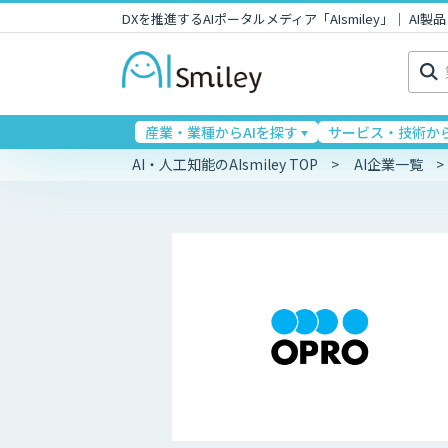
DXを推進するAIポータルメディア「AIsmiley」｜ A
検
索:
産業・業種からAIを探す
サービス・技術から
AI・人工知能のAIsmiley TOP
AI企業一覧