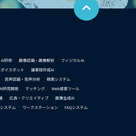
の
ペ
ー
ジ
の
先
頭
に
戻
る
AI研修
画像認識・画像解析
フィジカルAI
ボイスボット
議事録作成AI
音声認識・音声分析
検索システム
AI研究開発
マッチング
Web接客ツール
援
広告・クリエイティブ
画像生成AI
システム
ワークステーション
FAQシステム