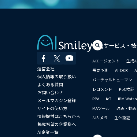
サービス・技
AIエージェント
生成A
運営会社
需要予測
AI-OCR
個人情報の取り扱い
バーチャルヒューマン
よくある質問
レコメンド
PoC検証
お問い合わせ
RPA
IoT
IBM Wats
メールマガジン登録
サイトの使い方
MAツール
通訳・翻訳
情報提供はこちらから
AIカメラ
生体認証
掲載希望の企業様へ
AI企業一覧