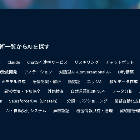
術一覧からAIを探す
I
Claude
ChatGPT連携サービス
リスキリング
チャットボット
AI受託開発
アノテーション
対話型AI -Conversational AI-
Dify構築
AIモデル作成
感情認識・解析
顔認証
エッジAI
教師データ作成
異常検知・予知保全
外観検査
自然言語処理-NLP-
データ分析
on
SalesforceのAI（Einstein）
分類・ポジショニング
業務自動化支
AI・自動受付システム
声紋認証
機密情報共有・管理
契約書管理