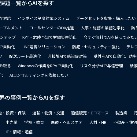
課題一覧からAIを探す
存対応
インボイス制度対応システム
データセットを収集・購入したい
ーブルメント
コールセンターのDX推進
人事・総務の業務効率化
訪
ョンアップ
KYT・危険予知で労働災害防止
今すぐ無料でAIを使ってみた
で自動化
LINE連携ソリューション
防犯・セキュリティー強化
テレ
い
配送ルート最適化
非接触AIで感染症対策
受付をAIで自動化、効
み取る
Windowsの作業をRPAで自動化
リスク分析AIで与信管理
紙帳
化
AIコンサルティングを依頼したい
界の事例一覧からAIを探す
融・投資・保険
運輸・物流・交通
通信販売・Eコマース
製造業
小売業
学校・教育
医療・ヘルスケア
人材・HR
不動産・住宅
IT・情報・通信