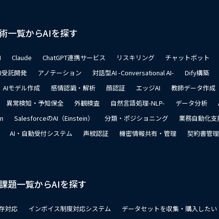
術一覧からAIを探す
I
Claude
ChatGPT連携サービス
リスキリング
チャットボット
AI受託開発
アノテーション
対話型AI -Conversational AI-
Dify構築
AIモデル作成
感情認識・解析
顔認証
エッジAI
教師データ作成
異常検知・予知保全
外観検査
自然言語処理-NLP-
データ分析
on
SalesforceのAI（Einstein）
分類・ポジショニング
業務自動化支
AI・自動受付システム
声紋認証
機密情報共有・管理
契約書管理
課題一覧からAIを探す
存対応
インボイス制度対応システム
データセットを収集・購入したい