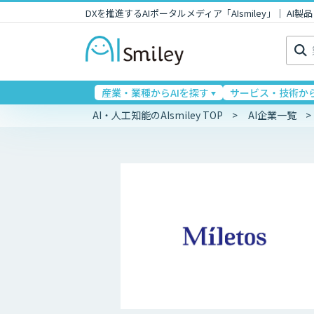
DXを推進するAIポータルメディア「AIsmiley」｜ A
検
索:
産業・業種からAIを探す
サービス・技術から
AI・人工知能のAIsmiley TOP
AI企業一覧