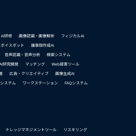
先
頭
に
戻
る
AI研修
画像認識・画像解析
フィジカルAI
ボイスボット
議事録作成AI
音声認識・音声分析
検索システム
AI研究開発
マッチング
Web接客ツール
援
広告・クリエイティブ
画像生成AI
システム
ワークステーション
FAQシステム
ナレッジマネジメントツール
リスキリング