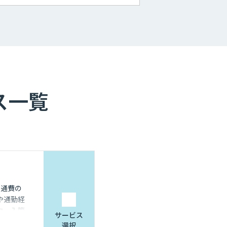
ス一覧
交通費の
や通勤経
タ、入管
サービス
の効率化
選択