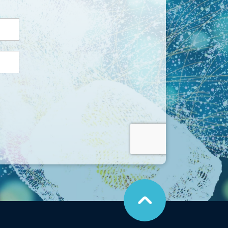
こ
の
ペ
ー
ジ
の