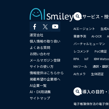
サービス・技
AIエージェント
生成A
運営会社
需要予測
AI-OCR
個人情報の取り扱い
バーチャルヒューマン
よくある質問
レコメンド
PoC検証
お問い合わせ
RPA
IoT
IBM Wats
メールマガジン登録
サイトの使い方
MAツール
通訳・翻訳
情報提供はこちらから
AIカメラ
生体認証
掲載希望の企業様へ
AI企業一覧
導入の目的・
AI・DX用語集
サイトマップ
電子帳簿保存法の電子保