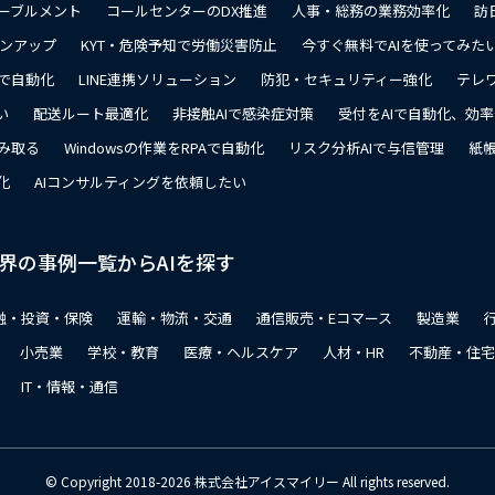
ーブルメント
コールセンターのDX推進
人事・総務の業務効率化
訪
ョンアップ
KYT・危険予知で労働災害防止
今すぐ無料でAIを使ってみた
で自動化
LINE連携ソリューション
防犯・セキュリティー強化
テレ
い
配送ルート最適化
非接触AIで感染症対策
受付をAIで自動化、効
み取る
Windowsの作業をRPAで自動化
リスク分析AIで与信管理
紙帳
化
AIコンサルティングを依頼したい
界の事例一覧からAIを探す
融・投資・保険
運輸・物流・交通
通信販売・Eコマース
製造業
小売業
学校・教育
医療・ヘルスケア
人材・HR
不動産・住宅
IT・情報・通信
© Copyright 2018-2026 株式会社アイスマイリー All rights reserved.