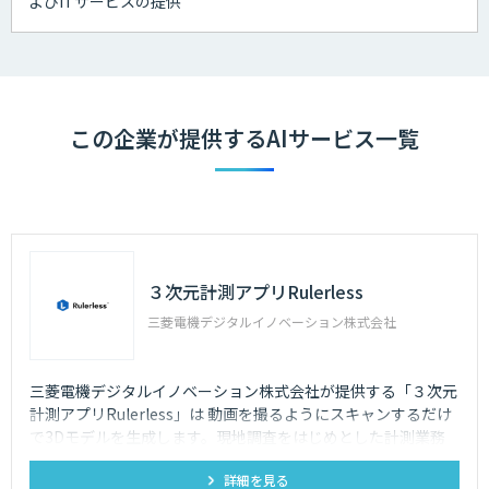
よびITサービスの提供
この企業が提供するAIサービス一覧
３次元計測アプリRulerless
三菱電機デジタルイノベーション株式会社
三菱電機デジタルイノベーション株式会社が提供する「３次元
計測アプリRulerless」は 動画を撮るようにスキャンするだけ
で3Dモデルを生成します。現地調査をはじめとした計測業務
の効率化だけでなく、離れた人とも現場そのままを共有しコミ
詳細を見る
ュニケーションロス、人の移動コスト削減に貢献いたします。