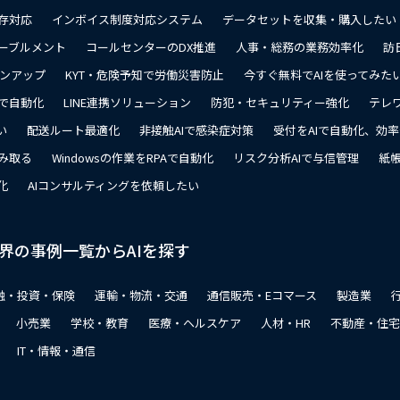
存対応
インボイス制度対応システム
データセットを収集・購入したい
ーブルメント
コールセンターのDX推進
人事・総務の業務効率化
訪
ョンアップ
KYT・危険予知で労働災害防止
今すぐ無料でAIを使ってみた
で自動化
LINE連携ソリューション
防犯・セキュリティー強化
テレ
い
配送ルート最適化
非接触AIで感染症対策
受付をAIで自動化、効
み取る
Windowsの作業をRPAで自動化
リスク分析AIで与信管理
紙帳
化
AIコンサルティングを依頼したい
界の事例一覧からAIを探す
融・投資・保険
運輸・物流・交通
通信販売・Eコマース
製造業
小売業
学校・教育
医療・ヘルスケア
人材・HR
不動産・住宅
IT・情報・通信