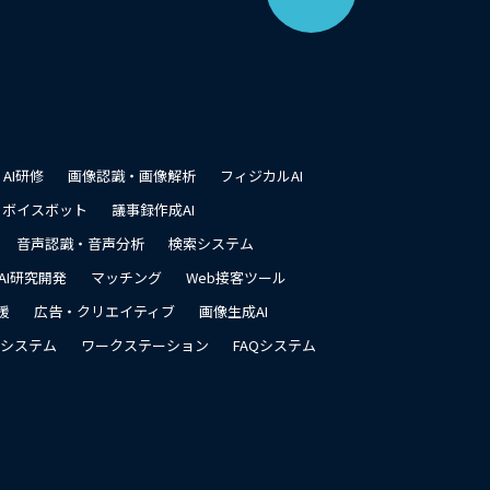
ー
ジ
の
先
頭
に
戻
る
AI研修
画像認識・画像解析
フィジカルAI
ボイスボット
議事録作成AI
音声認識・音声分析
検索システム
AI研究開発
マッチング
Web接客ツール
援
広告・クリエイティブ
画像生成AI
システム
ワークステーション
FAQシステム