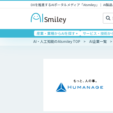
DXを推進するAIポータルメディア「AIsmiley」｜ A
検
索:
産業・業種からAIを探す
サービス・技術から
AI・人工知能のAIsmiley TOP
AI企業一覧