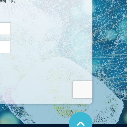
無料です。
こ
の
ペ