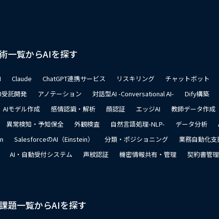
術一覧からAIを探す
I
Claude
ChatGPT連携サービス
リスキリング
チャットボット
AI受託開発
アノテーション
対話型AI -Conversational AI-
Dify構築
AIモデル作成
感情認識・解析
顔認証
エッジAI
教師データ作成
異常検知・予知保全
外観検査
自然言語処理-NLP-
データ分析
on
SalesforceのAI（Einstein）
分類・ポジショニング
業務自動化支
AI・自動受付システム
声紋認証
機密情報共有・管理
契約書管理
課題一覧からAIを探す