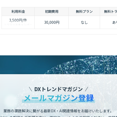
利用料金
初期費用
無料プラン
無料ト
3,500円/件
30,000円
なし
あ
※リリースキャンペー
ンとして、
期間限定で特別な割引
プランもご紹介中です
DXトレンドマガジン
メールマガジン登録
業務の課題解決に繋がる最新DX・AI関連情報をお届けいたします。