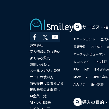
サービス・技
AIエージェント
生成A
運営会社
需要予測
AI-OCR
個人情報の取り扱い
バーチャルヒューマン
よくある質問
レコメンド
PoC検証
お問い合わせ
RPA
IoT
IBM Wats
メールマガジン登録
サイトの使い方
MAツール
通訳・翻訳
情報提供はこちらから
AIカメラ
生体認証
掲載希望の企業様へ
AI企業一覧
導入の目的・
AI・DX用語集
サイトマップ