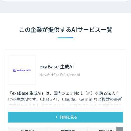
この企業が提供するAIサービス一覧
exaBase 生成AI
株式会社Exa Enterprise AI
「exaBase 生成AI」は、国内シェアNo.1（※）を誇る法人向
けの生成AIです。ChatGPT、Claude、Geminiなど複数の最新
生成AIモデルを利用できるほか、音声の取り込みや画像の取り
込み・生成にも対応。高精度RAGも標準でご利用いただけま
詳細を見る
す。 ※出典：デロイト トーマツ ミック経済研究所「法人向け
生成AI導入ソリューションサービス市場動向 2024年度版」