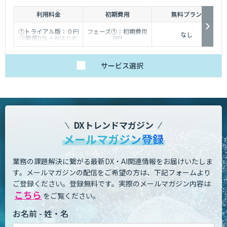
態」を提供し、企業の生産性を根本から変えます。
利用料金
初期費用
無料プラン
①トライアル版：０円
フェーズ①：初期費用
なし
②無償DSL＋AIはじめ
0円
るサポート：50,000円
フェーズ②：初期費用
（※2エージェント目
50,000円 （※2エージ
以降は20,000円）
ェント目以降は20,000
③ビジネス版：
円）/
サービス
選択
200,000円～
フェーズ③以降：開発
1,500,000円（個社別
時にお見積り
のお見積り）
④Dify個別開発：個社
別お見積り
⑤スクラッチ開発：個
社別お見積り（Dify
外）
DXトレンドマガジン
⑥有償保守：10,000
円/30,000円/50,000円
メールマガジン登録
業務の課題解決に繋がる最新DX・AI関連情報をお届けいたしま
す。
メールマガジンの配信をご希望の方は、下記フォームより
ご登録ください。登録無料です。
実際のメールマガジン内容は
こちら
をご覧ください。
お名前 - 姓・名