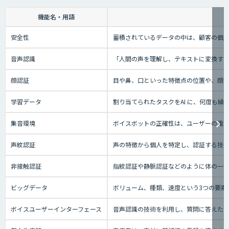
機能名・用語
安全性
蓄積されているデータの中は、顧客の個人
音声認識
「人間の声を理解し、テキストに変換する技
顔認証
目や鼻、口といった特徴点の位置や、顔
学習データ
割り当てられたタスクをAI に、何度も
集音環境
ボイスボットの正確性は、ユーザーの電話
声紋認証
声の特徴から個人を特定し、認証する技
非接触認証
指紋認証や静脈認証などのように体の一
ビッグデータ
ボリューム、種類、速度という3つの要素
ボイスユーザーインターフェース
音声認識の技術を利用し、質問に答えたり、テ