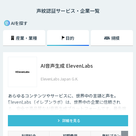
などの各種サービスでの本人確認など、高度なセキュリティー必要な場面
声紋認証サービス・企業一覧
で活用されています。
AIを探す
産業・業種
目的
規模
AI音声生成 ElevenLabs
ElevenLabs Japan G.K.
あらゆるコンテンツやサービスに、世界中の言語と声を。
ElevenLabs（イレブンラボ）は、世界中の企業に信頼され
る、安全で高品質なAI音声生成プラットフォームです。最先端
の技術で自然な音声を生成し、多言語対応やボイスクローニン
詳細を見る
グ機能も、悪用を防ぐ倫理的ガードレールの中で提供します。
利用料金
初期費用
無料プラン