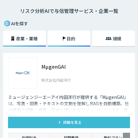
Fintech時代の信用リスク管理を実現するため、自社のリスクファクター
リスク分析AIで与信管理サービス・企業一覧
にフィットした独自性のあるAIモデルで信用リスク管理を行う態勢が求め
られています。
AIを探す
リスク分析は、データに基づいて自動的に判断するだけでは実際に利用す
るには不十分です。個々の判断理由を提示する「説明可能なAI」と呼ばれ
産業・業種
目的
規模
る新しいAI技術の研究が進んでいます。今後、与信審査など社会の重要な
判断をAIが担うためには、AIシステムの透明性と信頼性の担保する「ホワ
イトボックス化」が重要です。
MµgenGAI
株式会社内田洋行
ミュージェンジーエーアイ内田洋行が提供する「MµgenGAI」
は、写真・図表・テキストの文脈を理解しRAGを自動構築。社
内情報の収集・検索・生成に適したAIソリューションです。業
種を問わず業務効率とナレッジ活用を支援します。
詳細を見る
利用料金
初期費用
無料プラン