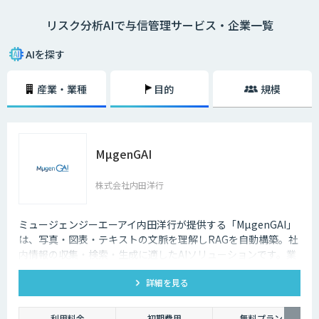
Fintech時代の信用リスク管理を実現するため、自社のリスクファクター
リスク分析AIで与信管理サービス・企業一覧
にフィットした独自性のあるAIモデルで信用リスク管理を行う態勢が求め
られています。
AIを探す
リスク分析は、データに基づいて自動的に判断するだけでは実際に利用す
るには不十分です。個々の判断理由を提示する「説明可能なAI」と呼ばれ
産業・業種
目的
規模
る新しいAI技術の研究が進んでいます。今後、与信審査など社会の重要な
判断をAIが担うためには、AIシステムの透明性と信頼性の担保する「ホワ
イトボックス化」が重要です。
MµgenGAI
株式会社内田洋行
ミュージェンジーエーアイ内田洋行が提供する「MµgenGAI」
は、写真・図表・テキストの文脈を理解しRAGを自動構築。社
内情報の収集・検索・生成に適したAIソリューションです。業
種を問わず業務効率とナレッジ活用を支援します。
詳細を見る
利用料金
初期費用
無料プラン