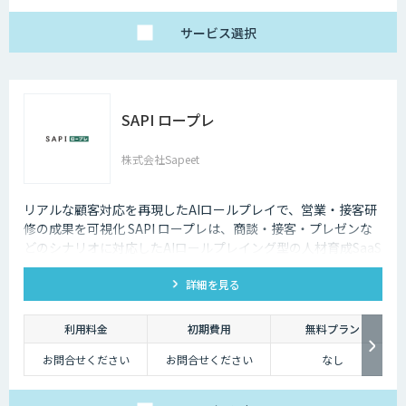
サービス
選択
SAPI ロープレ
株式会社Sapeet
リアルな顧客対応を再現したAIロールプレイで、営業・接客研
修の成果を可視化 SAPI ロープレは、商談・接客・プレゼンな
どのシナリオに対応したAIロールプレイング型の人材育成SaaS
です。 AIアバターとの実践トレーニングと動画フィードバック
詳細を見る
により、新人・中途スタッフの早期戦力化と教育の属人化解消
を支援します。
利用料金
初期費用
無料プラン
お問合せください
お問合せください
なし