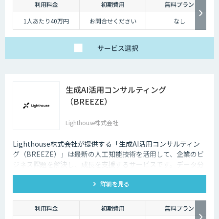
利用料金
初期費用
無料プラン
1人あたり40万円
お問合せください
なし
サービス
選択
生成AI活用コンサルティング
（BREEZE）
Lighthouse株式会社
Lighthouse株式会社が提供する「生成AI活用コンサルティン
グ（BREEZE）」は最新の人工知能技術を活用して、企業のビ
ジネス課題を解決し、成長を支援するサービスです。データ分
析、業務自動化、予測分析、カスタマーエクスペリエンスの向
詳細を見る
上など、幅広いソリューションを提供します。貴社事業の実態
に合わせたAI活用戦略を構築し、競争力を高めます。
利用料金
初期費用
無料プラン