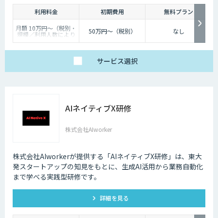
利用料金
初期費用
無料プラン
月額 10万円〜（税別・
50万円〜（税別）
なし
規模／利用人数により
個別見積）
サービス
選択
AIネイティブX研修
株式会社AIworker
株式会社AIworkerが提供する「AIネイティブX研修」は、東大
発スタートアップの知見をもとに、生成AI活用から業務自動化
まで学べる実践型研修です。
詳細を見る