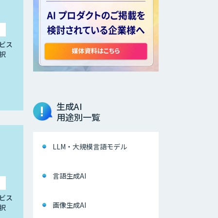
ビス
択
生成AI
用途別一覧
LLM・大規模言語モデル
言語生成AI
ビス
画像生成AI
択