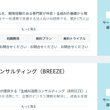
ルを、開発経験のある専門家が伴走！生成AIの基礎から現
まで一気通貫で支援する法人向けAI研修です。累計1万人以
サー
AI活用の専門家が、貴社の課題に合わせた研修を設計し、
選
もっと見る
走します。
初期費用
無料プラン
無料トライアル
お問合せください
お問合せください
お問合せください
ンサルティング（BREEZE）
式会社が提供する「生成AI活用コンサルティング（BREEZE）」
術を活用して、企業のビジネス課題を解決し、成長を支援
サー
データ分析、業務自動化、予測分析、カスタマーエクスペ
選
もっと見る
、幅広いソリューションを提供します。貴社事業の実態に