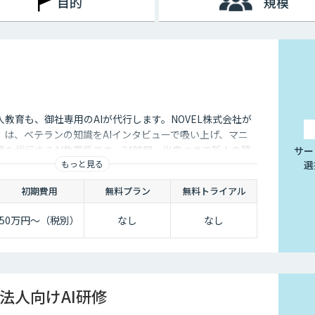
目的
規模
教育も、御社専用のAIが代行します。NOVEL株式会社が
」は、ベテランの知識をAIインタビューで吸い上げ、マニ
を代行するAI教育係です。24時間・出典つきで新人の質
サー
もっと見る
選
初期費用
無料プラン
無料トライアル
50万円〜（税別）
なし
なし
法人向けAI研修