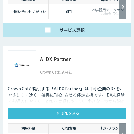
AI学習用データサンプ
お問い合わせください
0円
ル無償提供
サービス
選択
AI DX Partner
Crown Cat株式会社
Crown Catが提供する「AI DX Partner」は 中小企業のDXを、
やさしく・速く・確実に”前進させる伴走支援です。 DX未経験
でも導入しやすく、効果を実感しやすい、小さな一歩から始め
るDX支援サービスです。 AI DX Partnerは、大手企業のDX支援
詳細を見る
で培ったノウハウをベースに、 地方・中小企業のための“現実
的なDX”を設計・実装・運用まで一貫して支援いたします。 私
たちは、コンサル×開発×AIの力で、現場に寄り添った 『ちょ
利用料金
初期費用
無料プラン
うどいいDX』を実現します。