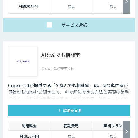
月額30万円~
なし
なし
サービス
選択
AIなんでも相談室
Crown Cat株式会社
Crown Catが提供する「AIなんでも相談室」は、AIの専門家が
貴社のお悩みをお聞きして、 AIで解決できる方法と実際の業務
に落とし込む道筋をお伝えするサービスです。AIのトレンドや
最新の事例はもちろん、自社にあった活用を安価にクイックに
詳細を見る
知ることができます。
利用料金
初期費用
無料プラン
月額15万円
なし
なし