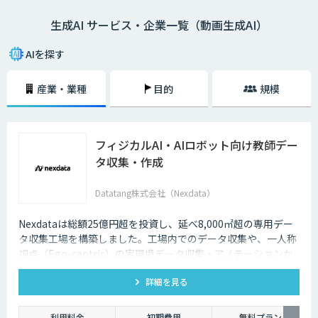
生成AI サービス・企業一覧（動画生成AI）
AIを探す
産業・業種
目的
規模
フィジカルAI・AIロボット向け教師デー
タ収集・作成
Datatang株式会社（Nexdata）
Nexdataは総額25億円超を投資し、延べ8,000㎡超の専用デー
タ収集工場を構築しました。工場内でのデータ収集や、一人称
視点（Ego-centric）の実環境データ収集・アノテーションか
ら、環境認識・意思決定・動作制御に対応した既製データセッ
詳細を見る
トまで、フィジカルAI開発を加速させる包括的なデータソリュ
ーションを提供いたします。
利用料金
初期費用
無料プラン