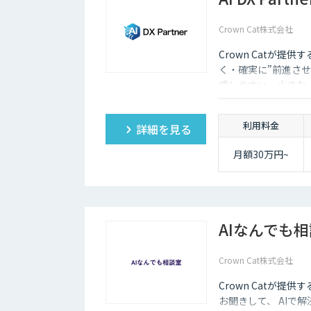
Crown Cat株式会社
Crown Catが提供
く・確実に”前進させ
感しやすい、小さな一歩
大手企業のDX支援で
実的なDX”を設計・
利用料金
詳細を見る
サル×開発×AIの力
月額30万円~
AIなんでも
Crown Cat株式会社
Crown Catが提
お聞きして、 AIで