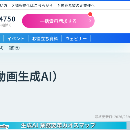
い方
情報提供はこちらから
掲載希望の企業様へ
-4750
一括資料請求する
末年始除く
イベント
お役立ち資料
ウェビナー
I）
（旅行）
画生成AI）
最終更新日: 2026/08/