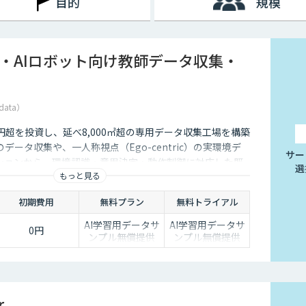
目的
規模
I・AIロボット向け教師データ収集・
data）
5億円超を投資し、延べ8,000㎡超の専用データ収集工場を構築
データ収集や、一人称視点（Ego-centric）の実環境デ
サー
ションから、環境認識・意思決定・動作制御に対応した既
選
もっと見る
、フィジカルAI開発を加速させる包括的なデータソリュー
ます。
初期費用
無料プラン
無料トライアル
AI学習用データサ
AI学習用データサ
0円
ンプル無償提供
ンプル無償提供
r