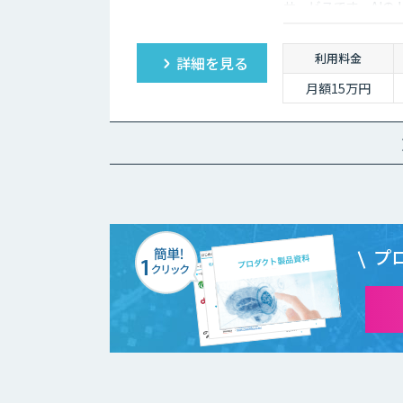
サービスです。AI
価にクイックに知る
利用料金
詳細を見る
月額15万円
プ