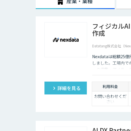
産業・業種
フィジカルA
作成
Datatang株式会社（Nex
Nexdataは総額2
しました。工場内での
ータ収集・アノテー
製データセットまで
ションを提供いたし
利用料金
詳細を見る
お問い合わせくだ
さい
AI DX Partne