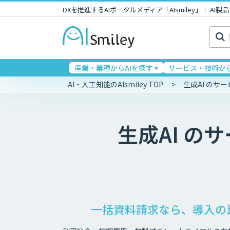
DXを推進するAIポータルメディア「AIsmiley」｜ A
検
索:
産業・業種からAIを探す
サービス・技術から
AI・人工知能のAIsmiley TOP
生成AI のサ
生成AI
のサ
一括資料請求なら、導入の