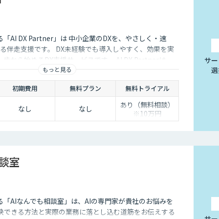
する「AI DX Partner」は 中小企業のDXを、やさしく・速
る伴走支援です。 DX未経験でも導入しやすく、効果を実
から始めるDX支援サービスです。 AI DX Partnerは、
サー
もっと見る
選
培ったノウハウをベースに、 地方・中小企業のための“現
実装・運用まで一貫して支援いたします。 私たちは、コン
初期費用
無料プラン
無料トライアル
で、現場に寄り添った 『ちょうどいいDX』を実現します。
あり（無料相談）
なし
なし
※10万円
相談室
供する「AIなんでも相談室」は、AIの専門家が貴社のお悩みを
解決できる方法と実際の業務に落とし込む道筋をお伝えする
サー