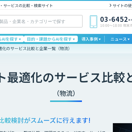
I製品・サービスの比較・検索サイト
サイトの使
03-6452
10:00〜18:00 年
AIを探す
目的・課題からAIを探す
導入事例
ニュース
適化のサービス比較と企業一覧（物流）
ト最適化
のサービス比較
（物流）
比較検討が
スムーズに行えます!