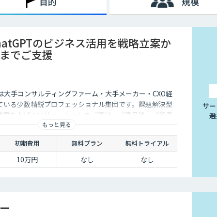
目的
規模
ChatGPTのビジネス活用を戦略立案か
までご支援
istは大手コンサルティングファーム・大手メーカー・CXO経
ている少数精鋭プロフェッショナル集団です。課題解決型
サー
成果を上げるソリューションを『高速』『高品質』『低予
選
もっと見る
す。
初期費用
無料プラン
無料トライアル
10万円
なし
なし
ー