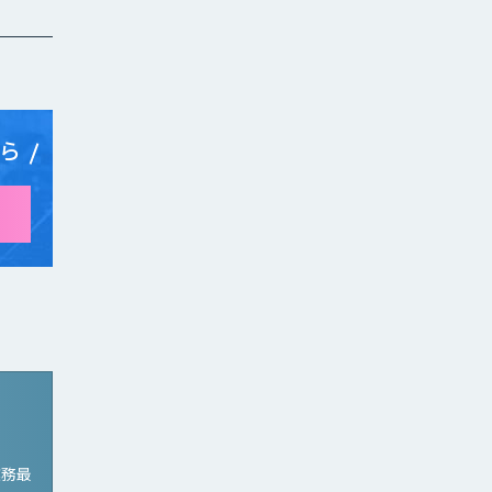
ら
業務最