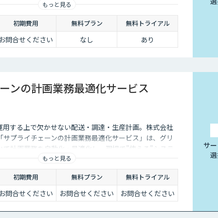
選
もっと見る
けでなく、幹線輸送や複雑な企業間配送にも完全対応！お
悩み・課題はTOMASにお任せください！
初期費用
無料プラン
無料トライアル
お問合せください
なし
あり
ーンの計画業務最適化サービス
運用する上で欠かせない配送・調達・生産計画。株式会社
「サプライチェーンの計画業務最適化サービス」は、グリ
サー
いて計画業務を自動化・最適化し、現場で"使える"システ
選
もっと見る
初期費用
無料プラン
無料トライアル
お問合せください
お問合せください
お問合せください