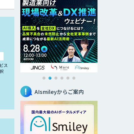
ビス
択
AIsmileyからご案内