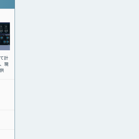
て計
、現
供