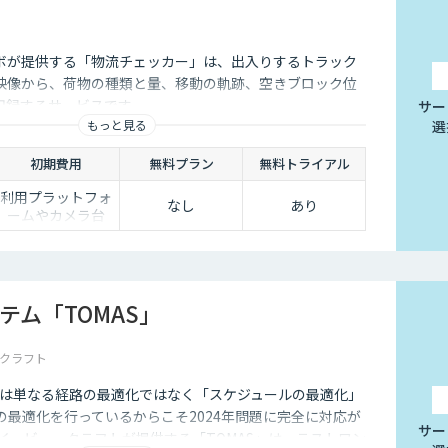
ボが提供する「物流チェッカー」は、出入りするトラック
映像から、荷物の種類と量、移動の軌跡、空きブロック位
記録するサービスです。
サー
もっと見る
選
初期費用
無料プラン
無料トライアル
利用プラットフォ
なし
あり
ームやカメラ台
数、必要なチュー
ニングの量によっ
て別途見積となり
ます。
テム「TOMAS」
クラフト
るのは単なる経路の最適化ではなく「スケジュールの最適化」
の最適化を行っているからこそ2024年問題に完全に対応が
サー
イ・ビー・クラフトが提供する「TOMAS」は、ラストワン