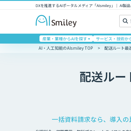
DXを推進するAIポータルメディア「AIsmiley」｜ A
検
索:
産業・業種からAIを探す
サービス・技術から
AI・人工知能のAIsmiley TOP
配送ルート最
配送ルー
一括資料請求なら、導入の