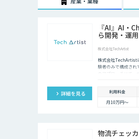
産業・業種
『AI』AI・
ら開発・運用
株式会社TechArtist
株式会社TechArt
験者のみで構成され
のアプローチにて、
算』でご提供可能で
利用料金
詳細を見る
月10万円〜
物流チェッカ