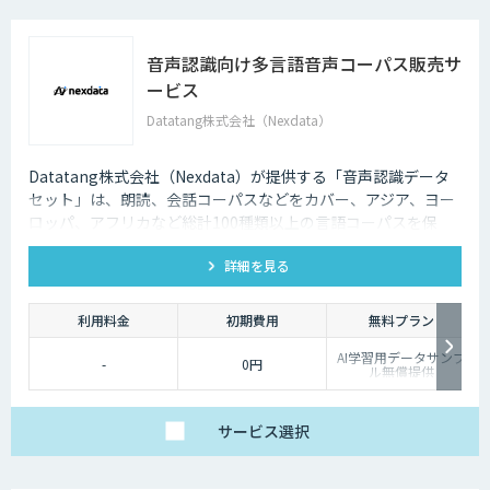
音声認識向け多言語音声コーパス販売サ
ービス
Datatang株式会社（Nexdata）
Datatang株式会社（Nexdata）が提供する「音声認識データ
セット」は、朗読、会話コーパスなどをカバー、アジア、ヨー
ロッパ、アフリカなど総計100種類以上の言語コーパスを保
有、様々な音声認識・合成タスクに対応可能です。
詳細を見る
利用料金
初期費用
無料プラン
AI学習用データサンプ
-
0円
ル無償提供
サービス
選択