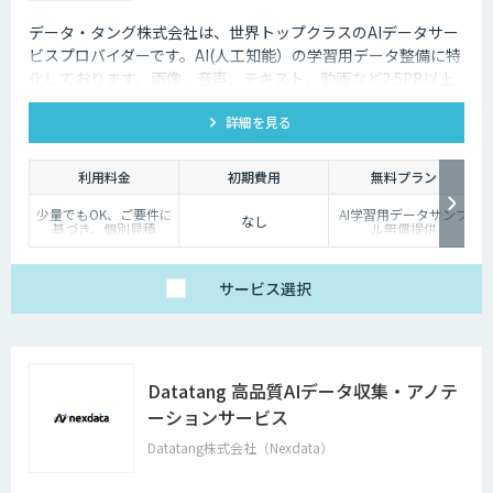
データ・タング株式会社は、世界トップクラスのAIデータサー
ビスプロバイダーです。AI(人工知能）の学習用データ整備に特
化しております。画像、音声、テキスト、動画など2.5PB以上
のアノテーション済みデータを保持、またカスタマイズデータ
詳細を見る
の収集と自動化技術を利用したアノテーションサービスを提供
しております。
利用料金
初期費用
無料プラン
少量でもOK、ご要件に
AI学習用データサンプ
なし
基づき、個別見積
ル無償提供
サービス
選択
Datatang 高品質AIデータ収集・アノテ
ーションサービス
Datatang株式会社（Nexdata）