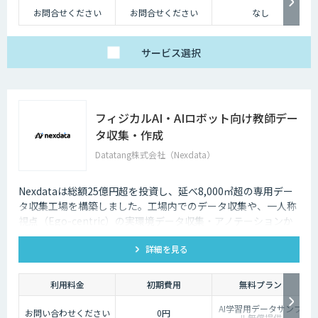
お問合せください
お問合せください
なし
サービス
選択
フィジカルAI・AIロボット向け教師デー
タ収集・作成
Datatang株式会社（Nexdata）
Nexdataは総額25億円超を投資し、延べ8,000㎡超の専用デー
タ収集工場を構築しました。工場内でのデータ収集や、一人称
視点（Ego-centric）の実環境データ収集・アノテーションか
ら、環境認識・意思決定・動作制御に対応した既製データセッ
詳細を見る
トまで、フィジカルAI開発を加速させる包括的なデータソリュ
ーションを提供いたします。
利用料金
初期費用
無料プラン
AI学習用データサンプ
お問い合わせください
0円
ル無償提供