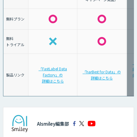
無料プラン
無料
トライアル
「
「FastLabel Data
の
「harBest for Data」の
製品リンク
Factory」の
の
詳細はこちら
詳細はこちら
AIsmiley編集部