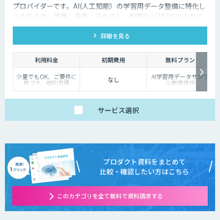
プロバイダーです。AI(人工知能）の学習用データ整備に特化し
ております。画像、音声、テキスト、動画など2.5PB以上のア
ノテーション済みデータを保持、またカスタマイズデータの収
詳細を見る
集と自動化技術を利用したアノテーションサービスを提供して
おります。
利用料金
初期費用
無料プラン
少量でもOK、ご要件に
AI学習用データサンプ
なし
基づき、個別見積
ル無償提供
サービス
選択
プロダクト資料をまとめて
比較・確認したい方はこちら
このカテゴリを全て無料で資料請求する