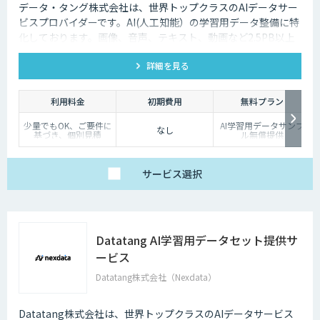
データ・タング株式会社は、世界トップクラスのAIデータサー
ビスプロバイダーです。AI(人工知能）の学習用データ整備に特
化しております。画像、音声、テキスト、動画など2.5PB以上
のアノテーション済みデータを保持、またカスタマイズデータ
詳細を見る
の収集と自動化技術を利用したアノテーションサービスを提供
しております。
利用料金
初期費用
無料プラン
少量でもOK、ご要件に
AI学習用データサンプ
なし
基づき、個別見積
ル無償提供
サービス
選択
Datatang AI学習用データセット提供サ
ービス
Datatang株式会社（Nexdata）
Datatang株式会社は、世界トップクラスのAIデータサービス