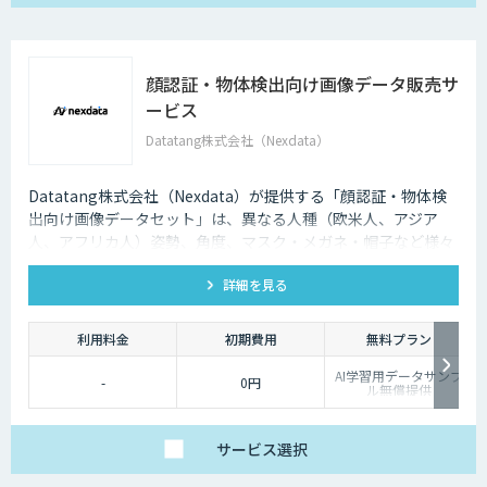
顔認証・物体検出向け画像データ販売サ
ービス
Datatang株式会社（Nexdata）
Datatang株式会社（Nexdata）が提供する「顔認証・物体検
出向け画像データセット」は、異なる人種（欧米人、アジア
人、アフリカ人）姿勢、角度、マスク・メガネ・帽子など様々
な状況をカバー、総計500万枚を超えています。
詳細を見る
利用料金
初期費用
無料プラン
AI学習用データサンプ
-
0円
ル無償提供
サービス
選択