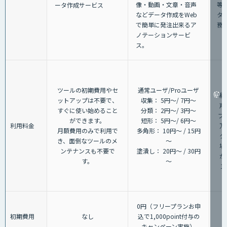
像・動画・文章・音声
等
ータ作成サービス
などデータ作成をWeb
タ
で簡単に発注出来るア
務
ノテーションサービ
ス。
（
ツールの初期費用やセ
通常ユーザ/Proユーザ
場
ットアップは不要で、
収集： 5円～/ 7円～
声
すぐに使い始めること
分類： 2円～/ 3円～
プ
ができます。
短形： 5円～/ 6円～
利用料金
万
月額費用のみで利用で
多角形： 10円～ / 15円
タ
き、面倒なツールのメ
～
場
ンテナンスも不要で
塗潰し： 20円～ / 30円
が
す。
～
1
0円（フリープランお申
初期費用
なし
込で1,000point付与の
キャンペーン実施）