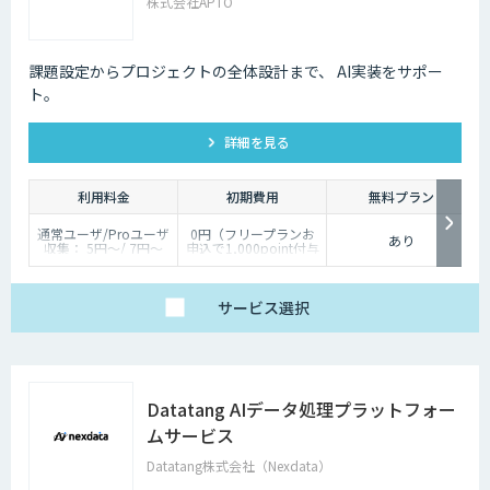
株式会社APTO
課題設定からプロジェクトの全体設計まで、 AI実装をサポー
ト。
詳細を見る
利用料金
初期費用
無料プラン
通常ユーザ/Proユーザ
0円（フリープランお
あり
収集： 5円～/ 7円～
申込で1,000point付与
分類： 2円～/ 3円～
のキャンペーン実施）
短形： 5円～/ 6円～
多角形： 10円～ / 15
円～
サービス
選択
塗潰し： 20円～ / 30
円～
AI開発に関わるデータ
作業は多岐にわたる
為、個別見積りとなり
ます。
Datatang AIデータ処理プラットフォー
ムサービス
Datatang株式会社（Nexdata）