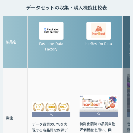
データセットの収集・購入機能比較表
製品名
FastLabel Data
harBest for Data
A
Factory
ト
生
機能
特許出願済の品質自動
音声
データ品質99.7%を実
評価機能を用い、画
動
現する高品質な教師デ