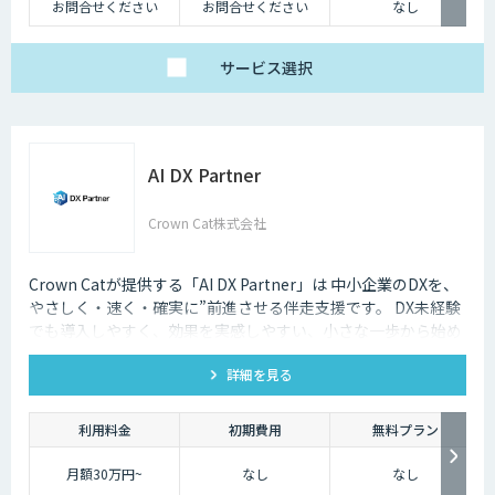
お問合せください
お問合せください
なし
サービス
選択
AI DX Partner
Crown Cat株式会社
Crown Catが提供する「AI DX Partner」は 中小企業のDXを、
やさしく・速く・確実に”前進させる伴走支援です。 DX未経験
でも導入しやすく、効果を実感しやすい、小さな一歩から始め
るDX支援サービスです。 AI DX Partnerは、大手企業のDX支援
詳細を見る
で培ったノウハウをベースに、 地方・中小企業のための“現実
的なDX”を設計・実装・運用まで一貫して支援いたします。 私
たちは、コンサル×開発×AIの力で、現場に寄り添った 『ちょ
利用料金
初期費用
無料プラン
うどいいDX』を実現します。
月額30万円~
なし
なし