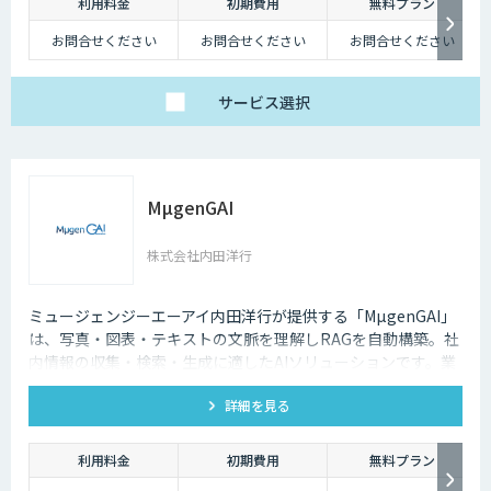
利用料金
初期費用
無料プラン
お問合せください
お問合せください
お問合せください
サービス
選択
MµgenGAI
株式会社内田洋行
ミュージェンジーエーアイ内田洋行が提供する「MµgenGAI」
は、写真・図表・テキストの文脈を理解しRAGを自動構築。社
内情報の収集・検索・生成に適したAIソリューションです。業
種を問わず業務効率とナレッジ活用を支援します。
詳細を見る
利用料金
初期費用
無料プラン