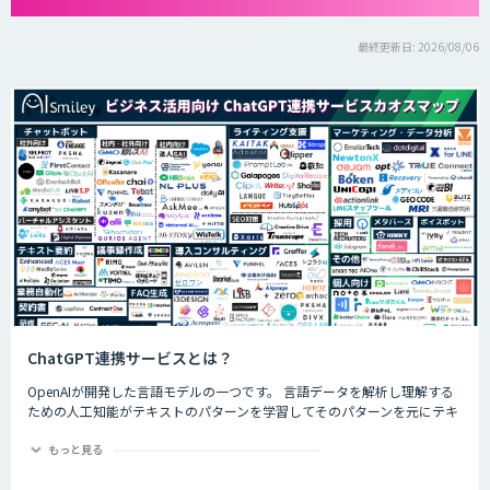
最終更新日: 2026/08/06
ChatGPT連携サービスとは？
OpenAIが開発した言語モデルの一つです。 言語データを解析し理解する
ための人工知能がテキストのパターンを学習してそのパターンを元にテキ
ストを生成したり自然言語のタスクを実行したりすることができます。
ChatGPTの最大の特徴として、人間との自然な対話を模倣することがで
もっと見る
き、多くの企業や研究者によりさまざまな応用分野で活用されています。