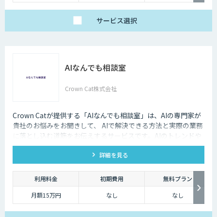
サービス
選択
AIなんでも相談室
Crown Cat株式会社
Crown Catが提供する「AIなんでも相談室」は、AIの専門家が
貴社のお悩みをお聞きして、 AIで解決できる方法と実際の業務
に落とし込む道筋をお伝えするサービスです。AIのトレンドや
最新の事例はもちろん、自社にあった活用を安価にクイックに
詳細を見る
知ることができます。
利用料金
初期費用
無料プラン
月額15万円
なし
なし