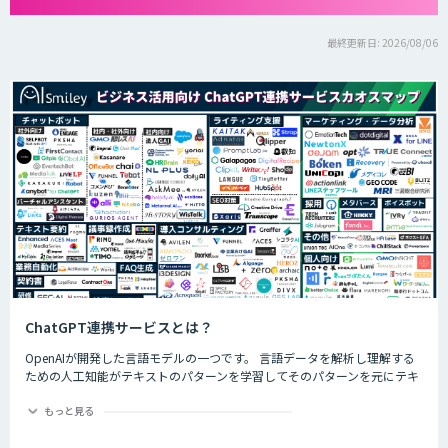
最終更新日: 2026/08/06
ChatGPT連携サービスとは？
OpenAIが開発した言語モデルの一つです。 言語データを解析し理解する
ための人工知能がテキストのパターンを学習してそのパターンを元にテキ
ストを生成したり自然言語のタスクを実行したりすることができます。
ChatGPTの最大の特徴として、人間との自然な対話を模倣することがで
もっと見る
き、多くの企業や研究者によりさまざまな応用分野で活用されています。