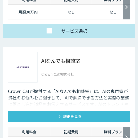
うどいいDX』を実現します。
月額30万円~
なし
なし
サービス
選択
AIなんでも相談室
Crown Cat株式会社
Crown Catが提供する「AIなんでも相談室」は、AIの専門家が
貴社のお悩みをお聞きして、 AIで解決できる方法と実際の業務
に落とし込む道筋をお伝えするサービスです。AIのトレンドや
最新の事例はもちろん、自社にあった活用を安価にクイックに
詳細を見る
知ることができます。
利用料金
初期費用
無料プラン