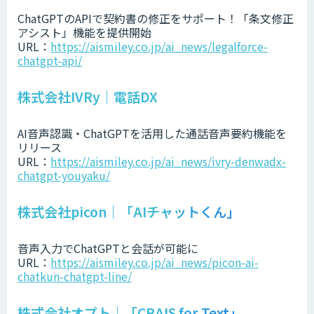
ChatGPTのAPIで契約書の修正をサポート！「条文修正
アシスト」機能を提供開始
URL：
https://aismiley.co.jp/ai_news/legalforce-
chatgpt-api/
株式会社IVRy｜電話DX
AI音声認識・ChatGPTを活用した通話音声要約機能を
リリース
URL：
https://aismiley.co.jp/ai_news/ivry-denwadx-
chatgpt-youyaku/
株式会社picon｜「AIチャットくん」
音声入力でChatGPTと会話が可能に
URL：
https://aismiley.co.jp/ai_news/picon-ai-
chatkun-chatgpt-line/
株式会社オプト｜「CRAIS for Text」