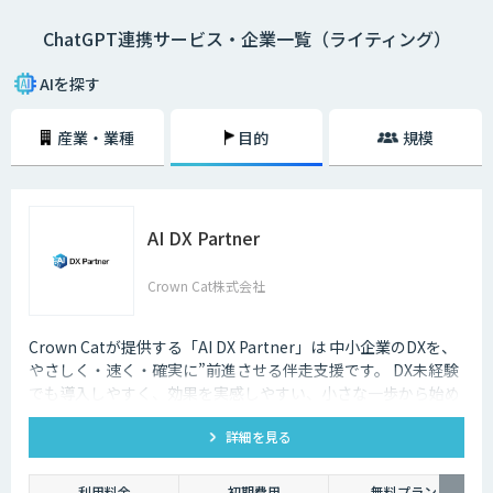
ChatGPT連携サービス・企業一覧（ライティング）
AIを探す
産業・業種
目的
規模
AI DX Partner
Crown Cat株式会社
Crown Catが提供する「AI DX Partner」は 中小企業のDXを、
やさしく・速く・確実に”前進させる伴走支援です。 DX未経験
でも導入しやすく、効果を実感しやすい、小さな一歩から始め
るDX支援サービスです。 AI DX Partnerは、大手企業のDX支援
詳細を見る
で培ったノウハウをベースに、 地方・中小企業のための“現実
的なDX”を設計・実装・運用まで一貫して支援いたします。 私
たちは、コンサル×開発×AIの力で、現場に寄り添った 『ちょ
利用料金
初期費用
無料プラン