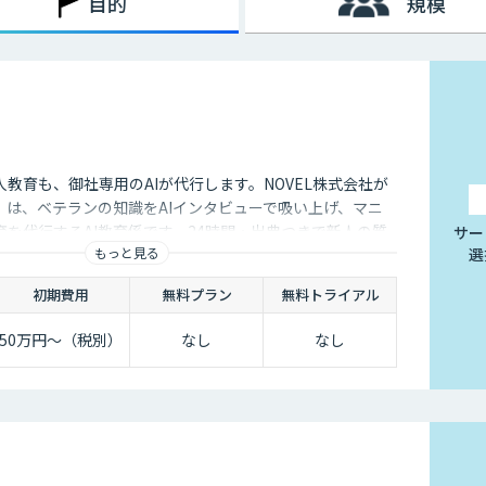
目的
規模
教育も、御社専用のAIが代行します。NOVEL株式会社が
」は、ベテランの知識をAIインタビューで吸い上げ、マニ
を代行するAI教育係です。24時間・出典つきで新人の質
サー
もっと見る
選
初期費用
無料プラン
無料トライアル
50万円〜（税別）
なし
なし