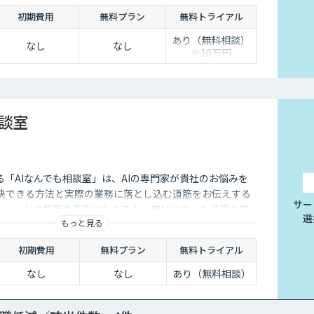
実装・運用まで一貫して支援いたします。 私たちは、コン
初期費用
無料プラン
無料トライアル
で、現場に寄り添った 『ちょうどいいDX』を実現します。
あり（無料相談）
なし
なし
※10万円
相談室
供する「AIなんでも相談室」は、AIの専門家が貴社のお悩みを
解決できる方法と実際の業務に落とし込む道筋をお伝えする
サー
のトレンドや最新の事例はもちろん、自社にあった活用を安
選
もっと見る
ことができます。
初期費用
無料プラン
無料トライアル
なし
なし
あり（無料相談）