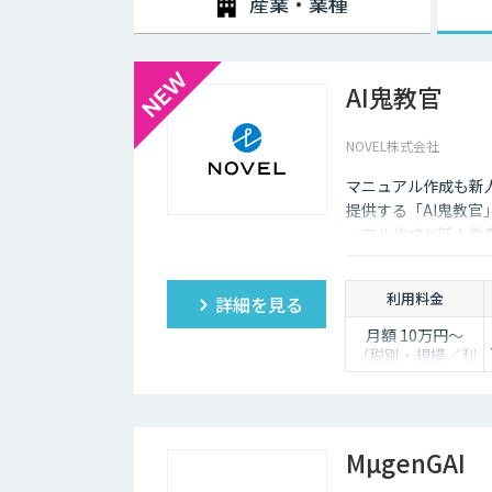
産業・業種
AI鬼教官
NOVEL株式会社
マニュアル作成も新人
提供する「AI鬼教官
ュアル作成と新人教育
問に答えます。
利用料金
詳細を見る
月額 10万円〜
（税別・規模／利
用人数により個別
見積）
MµgenGAI