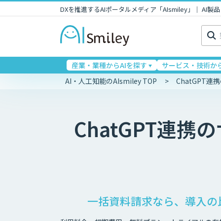
DXを推進するAIポータルメディア「AIsmiley」｜ A
検
索:
産業・業種からAIを探す
サービス・技術から
AI・人工知能のAIsmiley TOP
ChatGPT
ChatGPT連携
の
一括資料請求なら、導入の