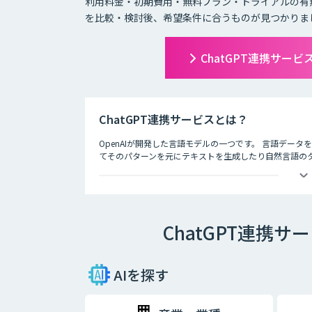
利用料金・初期費用・無料プラン・トライアルの有
を比較・検討後、希望条件に合うものが見つかりま
ChatGPT連携サー
ChatGPT連携サービスとは？
OpenAIが開発した言語モデルの一つです。 言語デー
てそのパターンを元にテキストを生成したり自然言語のタス
徴として、人間との自然な対話を模倣することができ、
す。
ChatGPT連携
AIを探す