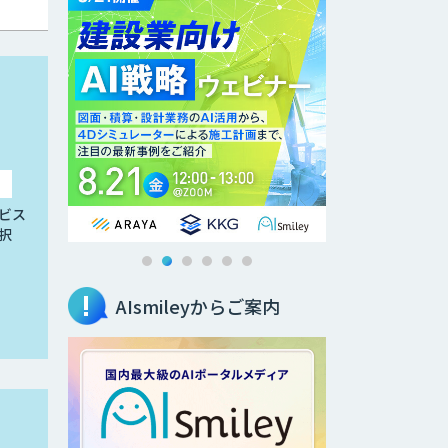
ビス
択
AIsmileyからご案内