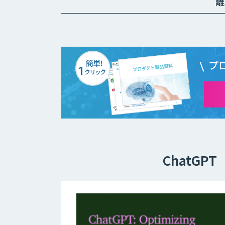
離
プ
ChatG