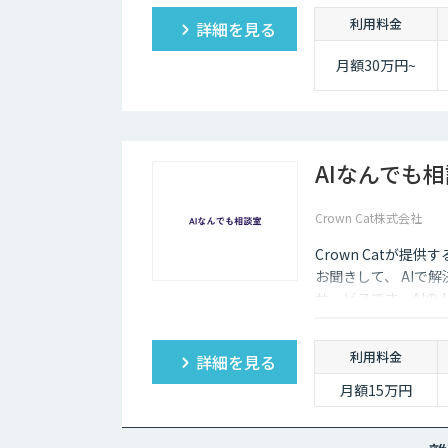
実的なDX”を設計・
利用料金
詳細を見る
サル×開発×AIの力
月額30万円~
AIなんでも
Crown Cat株式会社
Crown Catが提
お聞きして、 AIで
サービスです。AI
価にクイックに知る
利用料金
詳細を見る
月額15万円