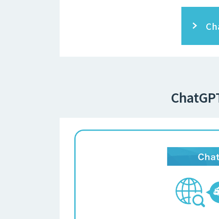
C
Chat