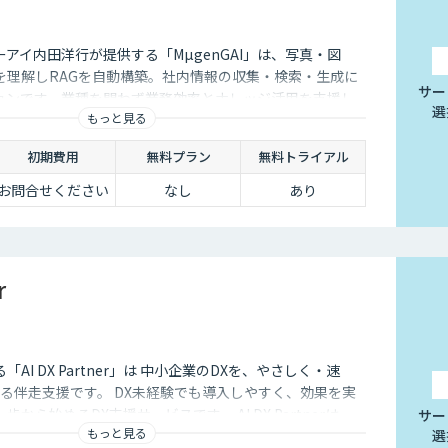
アイ内田洋行が提供する「MµgenGAI」は、写真・図
を理解しRAGを自動構築。社内情報の収集・検索・生成に
サー
ションです。業種を問わず業務効率とナレッジ活用を支援し
選
もっと見る
初期費用
無料プラン
無料トライアル
お問合せください
なし
あり
r
する「AI DX Partner」は 中小企業のDXを、やさしく・速
る伴走支援です。 DX未経験でも導入しやすく、効果を実
から始めるDX支援サービスです。 AI DX Partnerは、
サー
もっと見る
選
培ったノウハウをベースに、 地方・中小企業のための“現