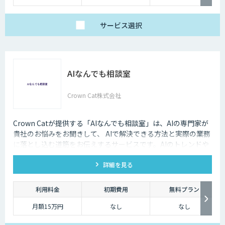
サービス
選択
AIなんでも相談室
Crown Cat株式会社
Crown Catが提供する「AIなんでも相談室」は、AIの専門家が
貴社のお悩みをお聞きして、 AIで解決できる方法と実際の業務
に落とし込む道筋をお伝えするサービスです。AIのトレンドや
最新の事例はもちろん、自社にあった活用を安価にクイックに
詳細を見る
知ることができます。
利用料金
初期費用
無料プラン
月額15万円
なし
なし