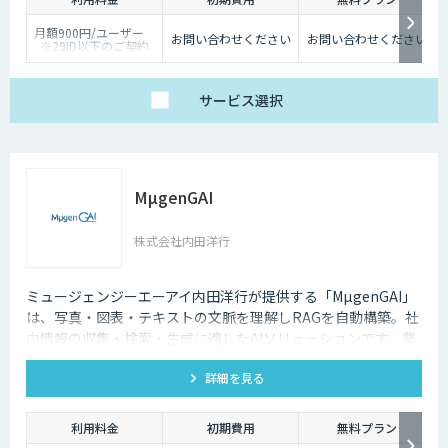
月額900円/ユーザー
お問い合わせください
お問い合わせください
※29ID以下のご契約
は、月額1,980円/ユー
ザー
サービス
選択
MµgenGAI
株式会社内田洋行
ミュージェンジーエーアイ内田洋行が提供する「MµgenGAI」
は、写真・図表・テキストの文脈を理解しRAGを自動構築。社
内情報の収集・検索・生成に適したAIソリューションです。業
種を問わず業務効率とナレッジ活用を支援します。
詳細を見る
利用料金
初期費用
無料プラン