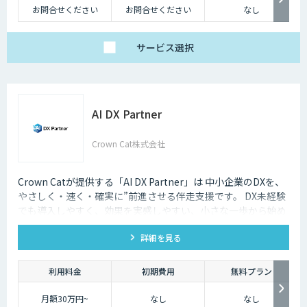
お問合せください
お問合せください
なし
サービス
選択
AI DX Partner
Crown Cat株式会社
Crown Catが提供する「AI DX Partner」は 中小企業のDXを、
やさしく・速く・確実に”前進させる伴走支援です。 DX未経験
でも導入しやすく、効果を実感しやすい、小さな一歩から始め
るDX支援サービスです。 AI DX Partnerは、大手企業のDX支援
詳細を見る
で培ったノウハウをベースに、 地方・中小企業のための“現実
的なDX”を設計・実装・運用まで一貫して支援いたします。 私
たちは、コンサル×開発×AIの力で、現場に寄り添った 『ちょ
利用料金
初期費用
無料プラン
うどいいDX』を実現します。
月額30万円~
なし
なし