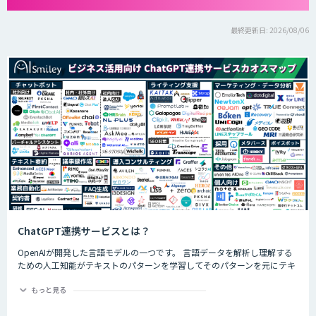
最終更新日: 2026/08/06
ChatGPT連携サービスとは？
OpenAIが開発した言語モデルの一つです。 言語データを解析し理解する
ための人工知能がテキストのパターンを学習してそのパターンを元にテキ
ストを生成したり自然言語のタスクを実行したりすることができます。
ChatGPTの最大の特徴として、人間との自然な対話を模倣することがで
もっと見る
き、多くの企業や研究者によりさまざまな応用分野で活用されています。