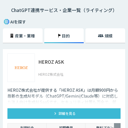
ChatGPT連携サービス・企業一覧（ライティング）
AIを探す
産業・業種
目的
規模
HEROZ ASK
HEROZ株式会社
HEROZ株式会社が提供する「HEROZ ASK」は月額900円から
最新の生成AIモデル（ChatGPT/Gemini/Claude等）に対応し
た法人向け生成AI SaaSです。セキュリティ対策も万全で、部
署・グループごとの活用が可能です。RAGやダッシュボードの
詳細を見る
搭載から議事録やOCR、スライド生成等のオプション機能も充
実しており、社内の生成AI活用の促進、定着までを伴走して支
援します。
利用料金
初期費用
無料プラン