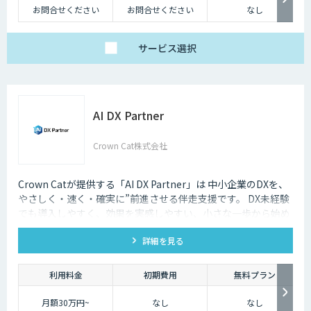
お問合せください
お問合せください
なし
サービス
選択
AI DX Partner
Crown Cat株式会社
Crown Catが提供する「AI DX Partner」は 中小企業のDXを、
やさしく・速く・確実に”前進させる伴走支援です。 DX未経験
でも導入しやすく、効果を実感しやすい、小さな一歩から始め
るDX支援サービスです。 AI DX Partnerは、大手企業のDX支援
詳細を見る
で培ったノウハウをベースに、 地方・中小企業のための“現実
的なDX”を設計・実装・運用まで一貫して支援いたします。 私
たちは、コンサル×開発×AIの力で、現場に寄り添った 『ちょ
利用料金
初期費用
無料プラン
うどいいDX』を実現します。
月額30万円~
なし
なし