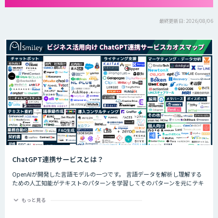
最終更新日: 2026/08/06
ChatGPT連携サービスとは？
OpenAIが開発した言語モデルの一つです。 言語データを解析し理解する
ための人工知能がテキストのパターンを学習してそのパターンを元にテキ
ストを生成したり自然言語のタスクを実行したりすることができます。
ChatGPTの最大の特徴として、人間との自然な対話を模倣することがで
もっと見る
き、多くの企業や研究者によりさまざまな応用分野で活用されています。