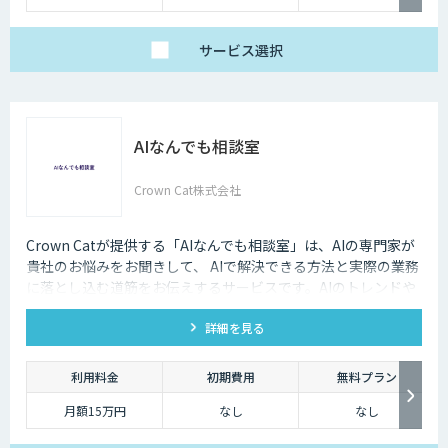
サービス
選択
AIなんでも相談室
Crown Cat株式会社
Crown Catが提供する「AIなんでも相談室」は、AIの専門家が
貴社のお悩みをお聞きして、 AIで解決できる方法と実際の業務
に落とし込む道筋をお伝えするサービスです。AIのトレンドや
最新の事例はもちろん、自社にあった活用を安価にクイックに
詳細を見る
知ることができます。
利用料金
初期費用
無料プラン
月額15万円
なし
なし