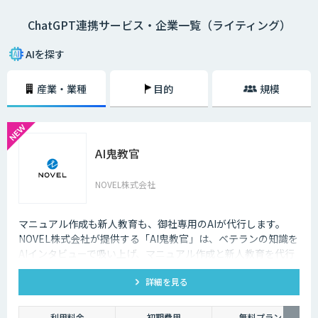
ChatGPT連携サービス・企業一覧（ライティング）
AIを探す
産業・業種
目的
規模
AI鬼教官
NOVEL株式会社
マニュアル作成も新人教育も、御社専用のAIが代行します。
NOVEL株式会社が提供する「AI鬼教官」は、ベテランの知識を
AIインタビューで吸い上げ、マニュアル作成と新人教育を代行
するAI教育係です。24時間・出典つきで新人の質問に答えま
詳細を見る
す。
利用料金
初期費用
無料プラン