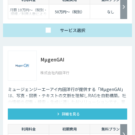
月額 10万円〜（税別・
50万円〜（税別）
なし
規模／利用人数により
個別見積）
サービス
選択
MµgenGAI
株式会社内田洋行
ミュージェンジーエーアイ内田洋行が提供する「MµgenGAI」
は、写真・図表・テキストの文脈を理解しRAGを自動構築。社
内情報の収集・検索・生成に適したAIソリューションです。業
種を問わず業務効率とナレッジ活用を支援します。
詳細を見る
利用料金
初期費用
無料プラン