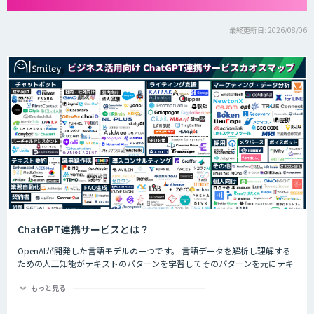
最終更新日: 2026/08/06
ChatGPT連携サービスとは？
OpenAIが開発した言語モデルの一つです。 言語データを解析し理解する
ための人工知能がテキストのパターンを学習してそのパターンを元にテキ
ストを生成したり自然言語のタスクを実行したりすることができます。
ChatGPTの最大の特徴として、人間との自然な対話を模倣することがで
もっと見る
き、多くの企業や研究者によりさまざまな応用分野で活用されています。