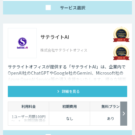
円
Premium. 50,000円
サービス
選択
・年額プラン
Standard 90,000
円（7,500円/月）
Professional
225,000円（18,750
円/月)
サテライトAI
Premium. 450,000
円（37,500円/月)
※全て税込価格
株式会社サテライトオフィス
サテライトオフィスが提供する「サテライトAI」は、企業内で
OpenAI社のChatGPTやGoogle社のGemini、Microsoft社の
Azure OpenAI Service等の導入支援をいたします。様々な場面
で生成AIを活用して企業の業務改善をサポートいたします。法
詳細を見る
人向けの生成AIの導入はサテライトオフィスにご相談くださ
い。
利用料金
初期費用
無料プラン
1ユーザー月額100円
なし
あり
～ + 利用回数課金