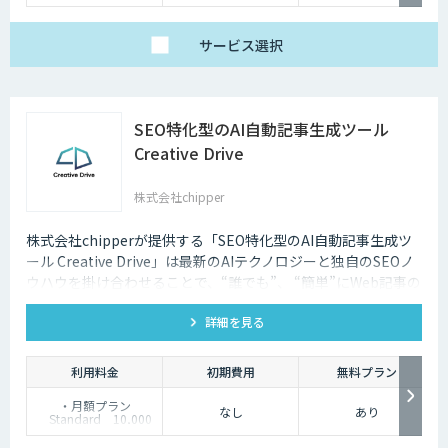
サービス
選択
SEO特化型のAI自動記事生成ツール
Creative Drive
株式会社chipper
株式会社chipperが提供する「SEO特化型のAI自動記事生成ツ
ール Creative Drive」は最新のAIテクノロジーと独自のSEOノ
ウハウを掛け合わせることで、“誰でも”、 “簡単”にWeb記事の
執筆によるコンテンツマーケティングを可能にします。
詳細を見る
利用料金
初期費用
無料プラン
・月額プラン
なし
あり
Standard 10,000
円
Professional 25,000