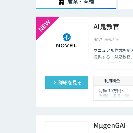
産業・業種
AI鬼教官
NOVEL株式会社
マニュアル作成も新人
提供する「AI鬼教官
ュアル作成と新人教育
問に答えます。
利用料金
詳細を見る
月額 10万円〜
（税別・規模／利
用人数により個別
見積）
MµgenGAI