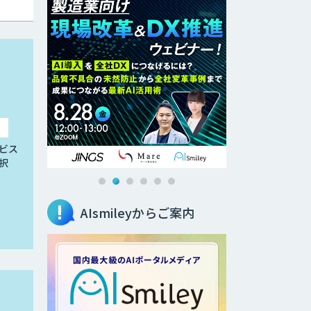
ビス
択
AIsmileyからご案内