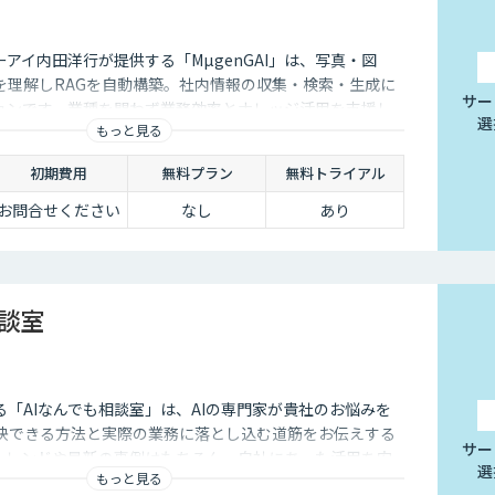
アイ内田洋行が提供する「MµgenGAI」は、写真・図
を理解しRAGを自動構築。社内情報の収集・検索・生成に
サー
ションです。業種を問わず業務効率とナレッジ活用を支援し
選
もっと見る
初期費用
無料プラン
無料トライアル
お問合せください
なし
あり
相談室
供する「AIなんでも相談室」は、AIの専門家が貴社のお悩みを
解決できる方法と実際の業務に落とし込む道筋をお伝えする
サー
のトレンドや最新の事例はもちろん、自社にあった活用を安
選
もっと見る
ことができます。