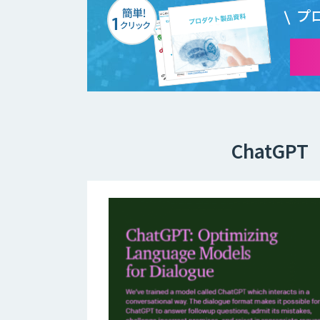
プ
ChatG