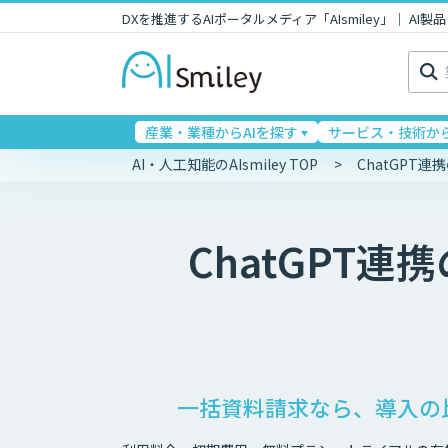
DXを推進するAIポータルメディア「AIsmiley」｜ A
検
索:
産業・業種からAIを探す
サービス・技術から
AI・人工知能のAIsmiley TOP
ChatGPT
ChatGPT連携
一括資料請求なら、導入の