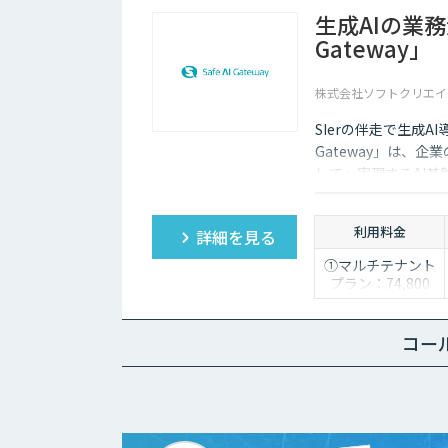
生成AIの業務活
Gateway」
株式会社ソフトクリエイ
SIerの伴走で生成A
Gateway」は、
して」実現するAI基盤で
利用料金
詳細を見る
①マルチテナント
プラン：74,800
円/月
②スタータープラ
ン：49,800円/月
コー
③スタンダードプ
ラン：89,800円/月
④ワイドプラン：
149,800円/月