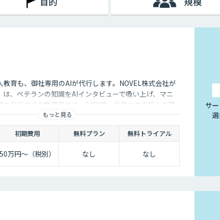
目的
規模
教育も、御社専用のAIが代行します。NOVEL株式会社が
」は、ベテランの知識をAIインタビューで吸い上げ、マニ
を代行するAI教育係です。24時間・出典つきで新人の質
サー
もっと見る
選
初期費用
無料プラン
無料トライアル
50万円〜（税別）
なし
なし