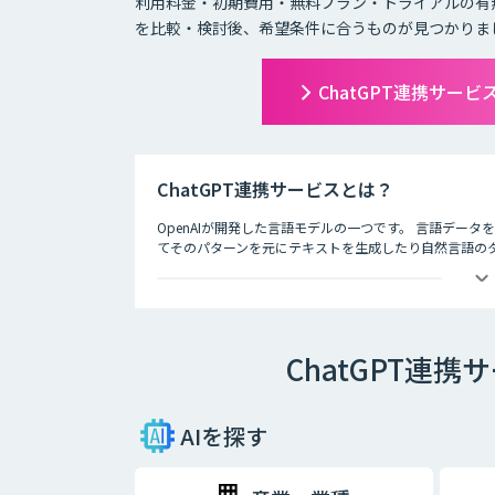
利用料金・初期費用・無料プラン・トライアルの有
を比較・検討後、希望条件に合うものが見つかりま
ChatGPT連携サー
ChatGPT連携サービスとは？
OpenAIが開発した言語モデルの一つです。 言語デー
てそのパターンを元にテキストを生成したり自然言語のタス
徴として、人間との自然な対話を模倣することができ、
す。
ChatGPT連
AIを探す