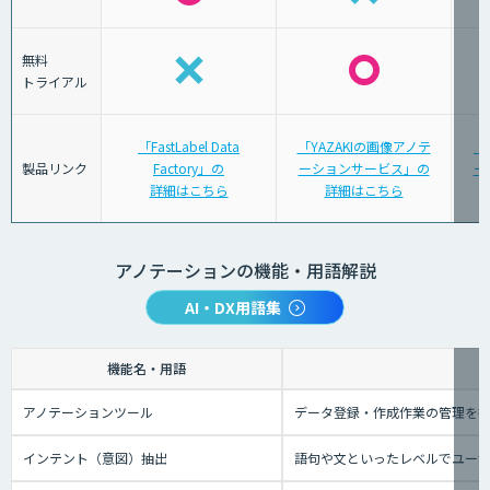
無料
トライアル
「FastLabel Data
「YAZAKIの画像アノテ
「
製品リンク
Factory」の
ーションサービス」の
ー
詳細はこちら
詳細はこちら
アノテーションの機能・用語解説
AI・DX用語集
機能名・用語
アノテーションツール
データ登録・作成作業の管理を
インテント（意図）抽出
語句や文といったレベルでユー