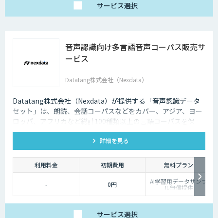
サービス
選択
音声認識向け多言語音声コーパス販売サ
ービス
Datatang株式会社（Nexdata）
Datatang株式会社（Nexdata）が提供する「音声認識データ
セット」は、朗読、会話コーパスなどをカバー、アジア、ヨー
ロッパ、アフリカなど総計100種類以上の言語コーパスを保
有、様々な音声認識・合成タスクに対応可能です。
詳細を見る
利用料金
初期費用
無料プラン
AI学習用データサンプ
-
0円
ル無償提供
サービス
選択