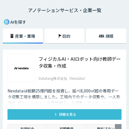
そんなアノテーションですが、近年はビッグデータ関連のサービスやAI市
アノテーションサービス・企業一覧
場が勢いを増しているという背景もあり、アノテーションの需要も高まり
つつある状況です。アノテーションは、対象となるデータに「意味を与え
る」という極めて重要な業務であり、大量のデータを分析していく上では
AIを探す
欠かせません。
産業・業種
目的
規模
フィジカルAI・AIロボット向け教師デー
タ収集・作成
Datatang株式会社（Nexdata）
Nexdataは総額25億円超を投資し、延べ8,000㎡超の専用デー
タ収集工場を構築しました。工場内でのデータ収集や、一人称
視点（Ego-centric）の実環境データ収集・アノテーションか
ら、環境認識・意思決定・動作制御に対応した既製データセッ
詳細を見る
トまで、フィジカルAI開発を加速させる包括的なデータソリュ
ーションを提供いたします。
利用料金
初期費用
無料プラン