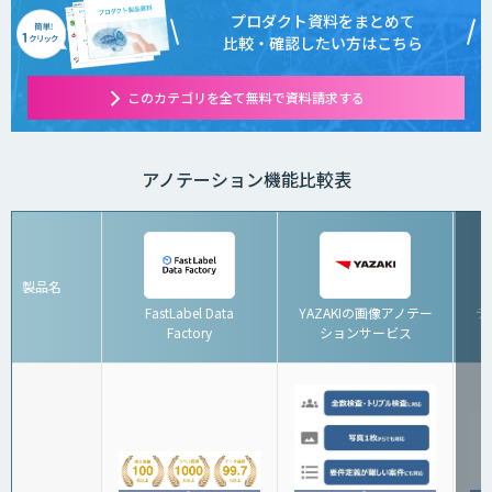
プロダクト資料をまとめて
比較・確認したい方はこちら
このカテゴリを全て無料で資料請求する
アノテーション機能比較表
製品名
FastLabel Data
YAZAKIの画像アノテー
デ
Factory
ションサービス