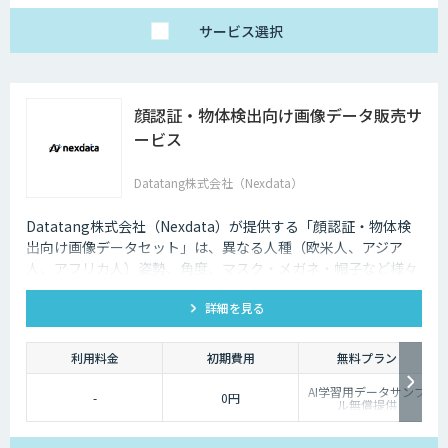
サービス
選択
顔認証・物体検出向け画像データ販売サ
ービス
Datatang株式会社（Nexdata）
Datatang株式会社（Nexdata）が提供する「顔認証・物体検
出向け画像データセット」は、異なる人種（欧米人、アジア
人、アフリカ人）姿勢、角度、マスク・メガネ・帽子など様々
な状況をカバー、総計500万枚を超えています。
詳細を見る
利用料金
初期費用
無料プラン
AI学習用データサンプ
-
0円
ル無償提供