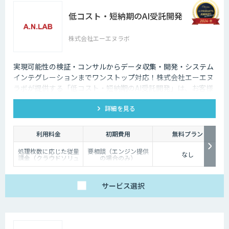
低コスト・短納期のAI受託開発
株式会社エーエヌラボ
実現可能性の検証・コンサルからデータ収集・開発・システム
インテグレーションまでワンストップ対応！株式会社エーエヌ
ラボが提供する「低コスト・短納期のAI受託開発」は、お客様
のニーズにピッタリ合った画像AIソリューション開発します。
詳細を見る
200件以上の実績。無料トライアルもあり、初めての方でも安
心してお任せください！
利用料金
初期費用
無料プラン
処理枚数に応じた従量
要相談（エンジン提供
なし
課金（クラウドソリュ
の場合のみ）
ーション）、オンプレ
ミス対応、エンジンの
一括提供など、ご要望
に応じて柔軟に対応し
サービス
選択
ます。データ処理のみ
希望する場合は、目安
として写真一枚あたり
数円程度とお考えくだ
さい。