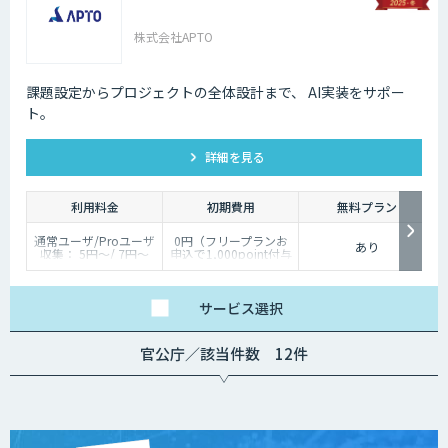
株式会社APTO
課題設定からプロジェクトの全体設計まで、 AI実装をサポー
ト。
詳細を見る
利用料金
初期費用
無料プラン
通常ユーザ/Proユーザ
0円（フリープランお
あり
収集： 5円～/ 7円～
申込で1,000point付与
分類： 2円～/ 3円～
のキャンペーン実施）
短形： 5円～/ 6円～
多角形： 10円～ / 15
円～
サービス
選択
塗潰し： 20円～ / 30
円～
AI開発に関わるデータ
官公庁／該当件数 12件
作業は多岐にわたる
為、個別見積りとなり
ます。