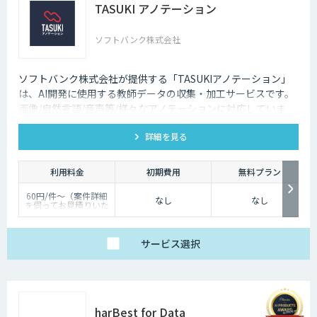
TASUKI アノテーション
ソフトバンク株式会社
ソフトバンク株式会社が提供する「TASUKIアノテーション」
は、AI開発に使用する教師データの収集・加工サービスです。
画像/自然言語/音声等/様々なアノテーションに対応していま
す。ソフトバンクのAIエンジニアの豊富な開発経験をもとに、
詳細を見る
さくっと頼めて、高品質な成果を生み出すアノテーション代行
システムを構築しています。
利用料金
初期費用
無料プラン
60円/件～（案件詳細
なし
なし
を伺ってお見積りいた
します。）
サービス
選択
harBest for Data