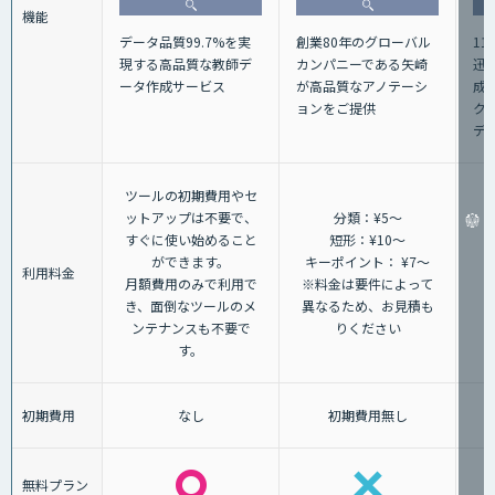
機能
データ品質99.7%を実
1
創業80年のグローバル
現する高品質な教師デ
迅
カンパニーである矢崎
ータ作成サービス
成
が高品質なアノテーシ
ク
ョンをご提供
デ
ツールの初期費用やセ
ットアップは不要で、
分類：¥5～
すぐに使い始めること
短形：¥10～
ができます。
キーポイント： ¥7～
利用料金
月額費用のみで利用で
※料金は要件によって
き、面倒なツールのメ
異なるため、お見積も
ンテナンスも不要で
りください
す。
初期費用
なし
初期費用無し
無料プラン