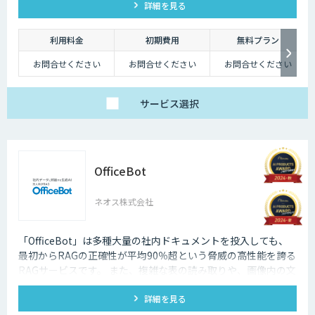
詳細を見る
利用料金
初期費用
無料プラン
お問合せください
お問合せください
お問合せください
サービス
選択
OfficeBot
ネオス株式会社
「OfficeBot」は多種大量の社内ドキュメントを投入しても、
最初からRAGの正確性が平均90％超という脅威の高性能を誇る
RAGサービスです。 また、複雑な表の読み取りや、画像内の文
字・スキャンした紙資料をOCRでテキスト化、さらにグラフ・
詳細を見る
イラスト・写真・説明図などのオブジェクトも高精度な画像認
識で言語化するため、多様な資料がそのままRAGに利用するこ