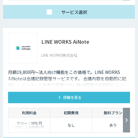
サービス
選択
LINE WORKS AiNote
LINE WORKS株式会社
月額19,800円～法人向け機能をこの価格で。LINE WORKS
AiNoteは会議記録管理サービスです。 会議内容を自動的に記
録し、メンバーと共有が可能です。独自開発のAI技術によっ
て、業界屈指の高品質・低価格を実現しています。
詳細を見る
利用料金
初期費用
無料プラン
フリー：0円/月
なし
あり
ソロ：1,440円/月
チーム：19,800円/月
ビジネス：54,000円/