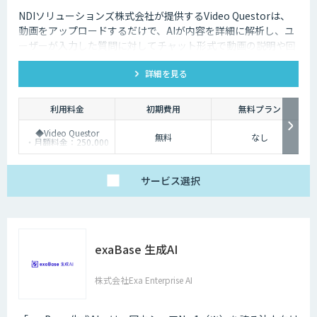
NDIソリューションズ株式会社が提供するVideo Questorは、
動画をアップロードするだけで、AIが内容を詳細に解析し、ユ
ーザーが入力した質問に対してチャット形式で動画の説明や回
答を行います。
詳細を見る
利用料金
初期費用
無料プラン
◆Video Questor
無料
なし
・月額料金：250,000
円～ ※追加料金なく
Questellaを利用できま
す。
◆Questella
サービス
選択
・月額料金：100,000
円～
exaBase 生成AI
株式会社Exa Enterprise AI