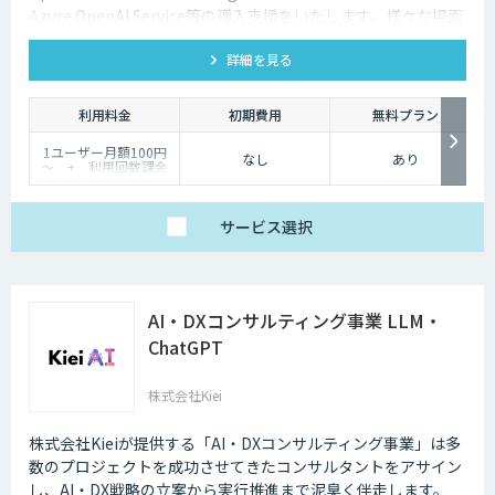
Azure OpenAI Service等の導入支援をいたします。様々な場面
で生成AIを活用して企業の業務改善をサポートいたします。法
詳細を見る
人向けの生成AIの導入はサテライトオフィスにご相談くださ
い。
利用料金
初期費用
無料プラン
1ユーザー月額100円
なし
あり
～ + 利用回数課金
サービス
選択
AI・DXコンサルティング事業 LLM・
ChatGPT
株式会社Kiei
株式会社Kieiが提供する「AI・DXコンサルティング事業」は多
数のプロジェクトを成功させてきたコンサルタントをアサイン
し、AI・DX戦略の立案から実行推進まで泥臭く伴走します。