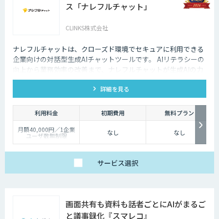
ス「ナレフルチャット」
CLINKS株式会社
ナレフルチャットは、クローズド環境でセキュアに利用できる
企業向けの対話型生成AIチャットツールです。 AIリテラシーの
向上から業務効率の改善まで、ナレフルチャットが生成AIの力
を最大限に引き出し、生成AI活用をトータルでサポートしま
詳細を見る
す。
利用料金
初期費用
無料プラン
月額40,000円／1企業
なし
なし
ユーザ数無制限
サービス
選択
画面共有も資料も話者ごとにAIがまるご
と議事録化『スマレコ』