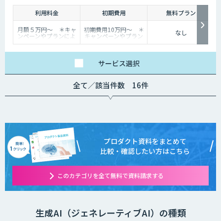
とが可能になり、問い合わせ対応や業務ノウハウの共有が一層
利用料金
初期費用
無料プラン
効率化できます。
月額５万円〜 ＊キャ
初期費用10万円〜 ＊
なし
ンペーンやプランによ
キャンペーンやプラン
り異なります
により異なります
サービス
選択
全て／該当件数 16件
プロダクト資料をまとめて
比較・確認したい方はこちら
このカテゴリを全て無料で資料請求する
生成AI（ジェネレーティブAI）の種類