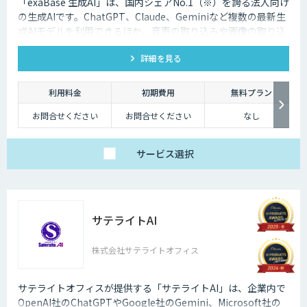
「exaBase 生成AI」は、国内シェアNo.1（※）を誇る法人向け
の生成AIです。ChatGPT、Claude、Geminiなど複数の最新生
成AIモデルを利用できるほか、音声の取り込みや画像の取り込
み・生成にも対応。高精度RAGも標準でご利用いただけます。
詳細を見る
※出典：デロイト トーマツ ミック経済研究所「法人向け生成
AI導入ソリューションサービス市場動向 2024年度版」
利用料金
初期費用
無料プラン
お問合せください
お問合せください
なし
サービス
選択
サテライトAI
株式会社サテライトオフィス
サテライトオフィスが提供する「サテライトAI」は、企業内で
OpenAI社のChatGPTやGoogle社のGemini、Microsoft社の