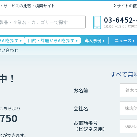
I製品・サービスの比較・検索サイト
サイトの使
03-6452
10:00〜18:00 年
AIを探す
目的・課題からAIを探す
導入事例
ニュース
問い合わせ
すべて無
中！
お名前
会社名
こちらより
4750
お電話番号
（ビジネス用）
とができます。