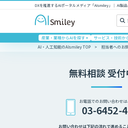
DXを推進するAIポータルメディア「AIsmiley」｜ A
検
索:
産業・業種からAIを探す
サービス・技術から
AI・人工知能のAIsmiley TOP
担当者へのお
無料相談 受付
お電話でのお問い合わせは
03-6452-
お問い合わせは下記の流れで進めるこ