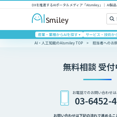
DXを推進するAIポータルメディア「AIsmiley」｜ A
検
索:
産業・業種からAIを探す
サービス・技術から
AI・人工知能のAIsmiley TOP
担当者へのお
無料相談 受付
お電話でのお問い合わせは
03-6452-
お問い合わせは下記の流れで進めるこ