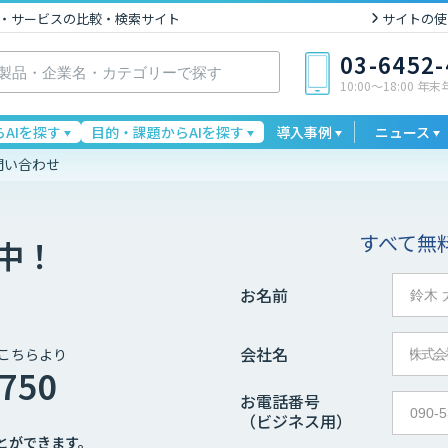
I製品・サービスの比較・検索サイト
サイトの使
03-6452
10:00〜18:00 年
AIを探す
目的・課題からAIを探す
導入事例
ニュース
問い合わせ
すべて無
中！
お名前
会社名
こちらより
4750
お電話番号
（ビジネス用）
とができます。