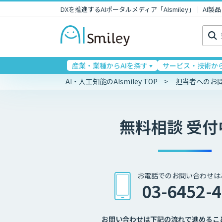
DXを推進するAIポータルメディア「AIsmiley」｜ A
検
索:
産業・業種からAIを探す
サービス・技術から
AI・人工知能のAIsmiley TOP
担当者へのお
無料相談 受付
お電話でのお問い合わせは
03-6452-
お問い合わせは下記の流れで進めるこ