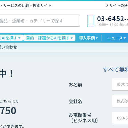
I製品・サービスの比較・検索サイト
サイトの使
03-6452
10:00〜18:00 年
AIを探す
目的・課題からAIを探す
導入事例
ニュース
問い合わせ
すべて無
中！
お名前
会社名
こちらより
4750
お電話番号
（ビジネス用）
とができます。