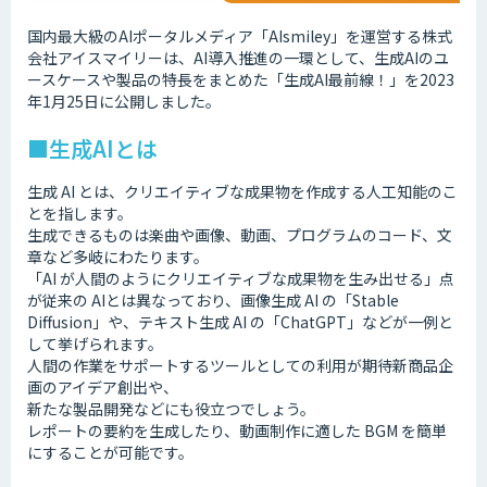
国内最大級のAIポータルメディア「AIsmiley」を運営する株式
会社アイスマイリーは、AI導入推進の一環として、生成AIのユ
ースケースや製品の特長をまとめた「生成AI最前線！」を2023
年1月25日に公開しました。
■生成AIとは
生成 AI とは、クリエイティブな成果物を作成する人工知能のこ
とを指します。
生成できるものは楽曲や画像、動画、プログラムのコード、文
章など多岐にわたります。
「AI が人間のようにクリエイティブな成果物を生み出せる」点
が従来の AIとは異なっており、画像生成 AI の「Stable
Diffusion」や、テキスト生成 AI の「ChatGPT」などが一例と
して挙げられます。
人間の作業をサポートするツールとしての利用が期待新商品企
画のアイデア創出や、
新たな製品開発などにも役立つでしょう。
レポートの要約を生成したり、動画制作に適した BGM を簡単
にすることが可能です。