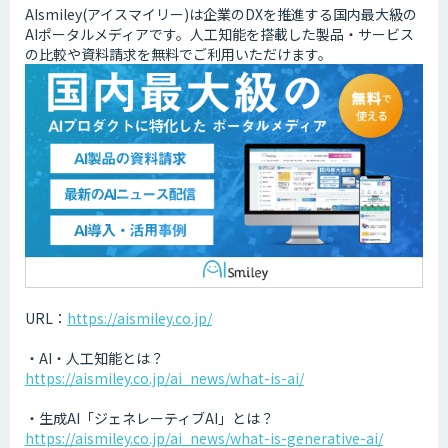
AIsmiley(アイスマイリー)は企業のDXを推進する国内最大級の
AIポータルメディアです。人工知能を搭載した製品・サービス
の比較や資料請求を無料でご利用いただけます。
URL：
https://aismiley.co.jp/
・AI・人工知能とは？
https://aismiley.co.jp/ai_news/what-is-ai/
・生成AI「ジェネレーティブAI」とは？
https://aismiley.co.jp/ai_news/what-is-generative-ai/