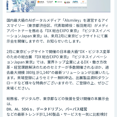
国内最大級のAIポータルメディア「AIsmiley」を運営するアイ
スマイリー（東京都渋谷区、代表取締役：板羽晃司）がメディ
アパートナーを務める『DX 総合EXPO 東京』『ビジネスイノベ
ーションJapan 東京』は、来月2月に東京ビックサイトにて展
示会を開催しますので、お知らせいたします。
2月に東京ビッグサイトで開催の日本最大級*DX・ビジネス変革
のための総合展 『DX 総合EXPO 東京』『ビジネスイノベーシ
ョンJapan 東京』では、業界トップ企業によるDX・働き方改
革・経営課題解決のためのセミナーが多数開催されるほか、過
去最大規模 380社 計1,140*の最新ソリューションが出展いたし
ます。来場登録によりセミナー無料申込、出展製品資料ダウン
ロードなど様々な特典がございますので、ご登録の上、ぜひご
来場ください。
総務省、デジタル庁、東京都などの後援を受け開催の本展示会
は、
DX、AI、SDGｓ、データドリブン、パーパス経営
などの最新トレンド計1,140製品・サービスを一気に比較検討