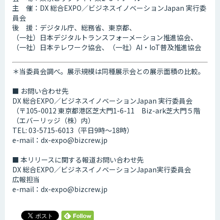
主 催：DX 総合EXPO／ビジネスイノベーションJapan 実行委
員会
後 援：デジタル庁、総務省、東京都、
（一社）日本デジタルトランスフォーメーション推進協会、
（一社）日本テレワーク協会、（一社）AI・IoT普及推進協会
＊当委員会調べ。展示規模は同種展示会との展示面積の比較。
■ お問い合わせ先
DX 総合EXPO／ビジネスイノベーションJapan 実行委員会
（​〒105-0012 東京都港区芝大門1-6-11 Biz-ark芝大門５階
（エバーリッジ（株）内）
TEL: 03-5715-6013（平日9時～18時）
e-mail：dx-expo@bizcrew.jp
■ 本リリースに関する報道お問い合わせ先
DX 総合EXPO／ビジネスイノベーションJapan実行委員会
広報担当
e-mail：dx-expo@bizcrew.jp