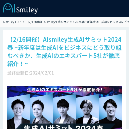
AIsmiley TOP
【2/16開催】AIsmiley生成AIサミット2024春 ~新年度は生成AIをビジネ
【2/16開催】AIsmiley生成AIサミット2024
春 ~新年度は生成AIをビジネスにどう取り組
むべきか、生成AIのエキスパート5社が徹底
紹介！~
最終更新日:2024/02/01