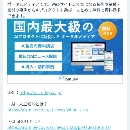
ポータルメディアです。Webサイト上で気になる技術や業種・
業態の事例からAIプロダクトを選び、まとめて無料で資料請求
できます。
URL：
https://aismiley.co.jp/
・AI・人工知能とは？
https://aismiley.co.jp/ai_news/what-is-ai/
・ChatGPTとは？
https://aismiley.co.jp/ai_news/chatgpt-tsukattemita/