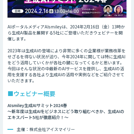
AIポータルメディアAIsmileyは、2024年2月16日（金）13時か
ら生成AI製品を展開する5社にご登壇いただきウェビナーを開
催します。
2023年は生成AIの登場により非常に多くの企業様が業務改革を
せざるを得ない状況が迫り、今年2024年に関しては特に生成AI
をどう活用していくかが各社の鍵になってくるかと思います。
今回はそんな状況の中最新のAIサービスを提供し、生成AIの活
用を支援する各社より生成AIの活用や実例などをご紹介させて
いただきます。
■ウェビナー概要
AIsmiley生成AIサミット2024春
～新年度は生成AIをビジネスにどう取り組むべきか、生成AIの
エキスパート5社が徹底紹介！～
主催：株式会社アイスマイリー