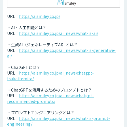
URL：
https://aismiley.co.jp/
・AI・人工知能とは？
URL：
https://aismiley.co.jp/ai_news/what-is-ai/
・生成AI（ジェネレーティブAI）とは？
URL：
https://aismiley.co.jp/ai_news/what-is-generative-
ai/
・ChatGPTとは？
URL：
https://aismiley.co.jp/ai_news/chatgpt-
tsukattemita/
・ChatGPTを活用するためのプロンプトとは？
URL：
https://aismiley.co.jp/ai_news/chatgpt-
recommended-prompts/
・プロンプトエンジニアリングとは？
URL：
https://aismiley.co.jp/ai_news/what-is-prompt-
engineering/