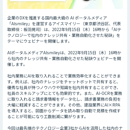
企業のDXを推進する国内最大級の AI ポータルメディア
「AIsmiley」を運営するアイスマイリー（東京都渋谷区、代表
取締役：板羽晃司）は、2022年9月15日（木）16時から「AIテ
クノロジーで社内のナレッジ共有・業務自動化させた秘訣」を
テーマにウェビナーを開催します。
AIポータルメディアAIsmileyは、2022年9月15日（木）16時か
ら社内のナレッジ共有・業務自動化させた秘訣ウェビナーを開
催します。
社内業務にAIを取り入れることで業務効率化することができま
す。例えば、社内のナレッジをチャットボットで共有すると、
優秀な社員が持つノウハウや知識を社内共有することができ、
社員のスキルアップにとても効果的です。また、AI-OCRを業務
に取り入れると請求書情報をデータ化し、請求書業務の負担を
大幅に軽減することができます。その他、建設業界にAI×RPA
を導入すると、図面からデータを読み取り自動で見積を作成す
ることが可能になり工数削減に繋がります。
今回は最先端のテクノロジー企業3社からAIを活用した社内のナ