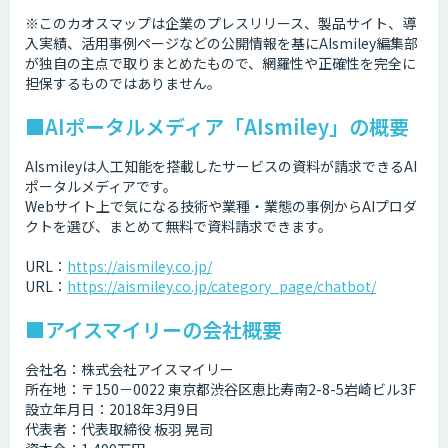
※このカオスマップは企業のプレスリリース、製品サイト、導
入実績、活用事例ページなどの公開情報を基にAIsmiley編集部
が独自の主点で取りまとめたもので、網羅性や正確性を完全に
担保するものではありません。
■AIポータルメディア「AIsmiley」の概要
AIsmileyは人工知能を搭載したサービスの資料が請求できるAI
ポータルメディアです。
Webサイト上で気になる技術や業種・業態の事例からAIプロダ
クトを選び、まとめて無料で資料請求できます。
URL：
https://aismiley.co.jp/
URL：
https://aismiley.co.jp/category_page/chatbot/
■アイスマイリーの会社概要
会社名：株式会社アイスマイリー
所在地：〒150－0022 東京都渋谷区恵比寿南2-8-5岩崎ビル3F
設立年月日：2018年3月9日
代表者：代表取締役 板羽 晃司