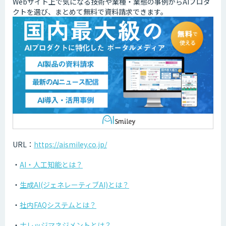
Webサイト上で気になる技術や業種・業態の事例からAIプロダ
クトを選び、まとめて無料で資料請求できます。
URL：
https://aismiley.co.jp/
・
AI・人工知能とは？
・
生成AI(ジェネレーティブAI)とは？
・
社内FAQシステムとは？
・
ナレッジマネジメントとは？