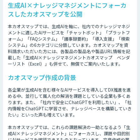
生成AI×ナレッジマネジメントにフォーカ
スしたカオスマップを公開
本カオスマップでは、生成AIを軸に、社内でのナレッジマネジ
メントに適したAIサービスを「チャットボット」「プラットフ
ォーム」「FAQシステム」「議事録要約」「導入支援」「検索
システム」の6カテゴリに分類しています。カオスマップを資
料請求いただいた方には、各製品の製品名や製品URL情報を記
載した「生成AI×ナレッジマネジメントカオスマップ ベンダ
ーリスト（Excel）」も併せて、無償でご案内いたします。
カオスマップ作成の背景
各企業が生成AIを含む様々なAIサービスを導入してDX推進を進
める中、並行して属人化の解消を課題としている企業も多くあ
ります。また、「社内で安全にChatGPTを利用したい」、「社
内情報をChatGPTに学習させ、ナレッジベースを構築していき
たい」といった声も増えています。
本カオスマップでは、これらの課題解決の一助となるよう「生
成AI×ナレッジマネジメント」にフォーカスし、課題や目的別
にAIサービスを確認できるものとなっています。文章作成や業