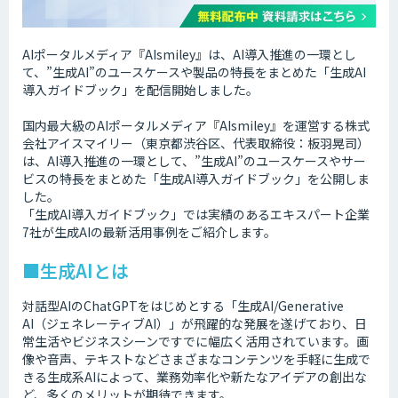
AIポータルメディア『AIsmiley』は、AI導入推進の一環とし
て、”生成AI”のユースケースや製品の特長をまとめた「生成AI
導入ガイドブック」を配信開始しました。
国内最大級のAIポータルメディア『AIsmiley』を運営する株式
会社アイスマイリー（東京都渋谷区、代表取締役：板羽晃司）
は、AI導入推進の一環として、”生成AI”のユースケースやサー
ビスの特長をまとめた「生成AI導入ガイドブック」を公開しま
した。
「生成AI導入ガイドブック」では実績のあるエキスパート企業
7社が生成AIの最新活用事例をご紹介します。
■生成AIとは
対話型AIのChatGPTをはじめとする「生成AI/Generative
AI（ジェネレーティブAI）」が飛躍的な発展を遂げており、日
常生活やビジネスシーンですでに幅広く活用されています。画
像や音声、テキストなどさまざまなコンテンツを手軽に生成で
きる生成系AIによって、業務効率化や新たなアイデアの創出な
ど、多くのメリットが期待できます。