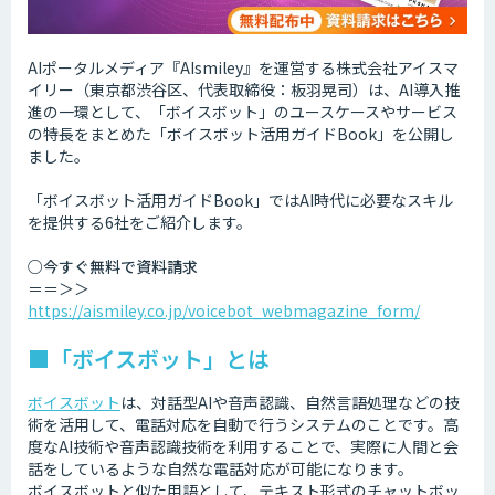
AIポータルメディア『AIsmiley』を運営する株式会社アイスマ
イリー（東京都渋谷区、代表取締役：板羽晃司）は、AI導入推
進の一環として、「ボイスボット」のユースケースやサービス
の特長をまとめた「ボイスボット活用ガイドBook」を公開し
ました。
「ボイスボット活用ガイドBook」ではAI時代に必要なスキル
を提供する6社をご紹介します。
○今すぐ無料で資料請求
＝＝＞＞
https://aismiley.co.jp/voicebot_webmagazine_form/
■「ボイスボット」とは
ボイスボット
は、対話型AIや音声認識、自然言語処理などの技
術を活用して、電話対応を自動で行うシステムのことです。高
度なAI技術や音声認識技術を利用することで、実際に人間と会
話をしているような自然な電話対応が可能になります。
ボイスボットと似た用語として、テキスト形式のチャットボッ